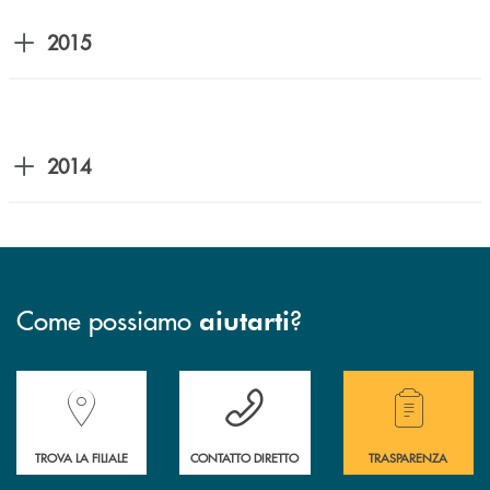
2015
2014
Come possiamo
?
aiutarti
Accedi all' elenco completo delle filiali della Banca.
Hai bisogno di assistenza immediata? Contatta
Hai bisogno di alcuni
TROVA LA FILIALE
CONTATTO DIRETTO
TRASPARENZA