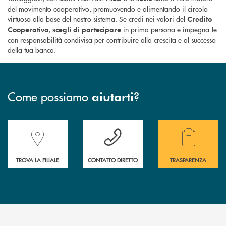
del movimento cooperativo, promuovendo e alimentando il circolo
virtuoso alla base del nostro sistema. Se credi nei valori del
Credito
,
in prima persona e impegna-te
Cooperativo
scegli di partecipare
con responsabilità condivisa per contribuire alla crescita e al successo
della tua banca.
Come possiamo
?
aiutarti
Accedi all' elenco completo delle filiali della Banca.
Hai bisogno di assistenza immediata? Contatta
Hai bisogno di alcuni
TROVA LA FILIALE
CONTATTO DIRETTO
TRASPARENZA