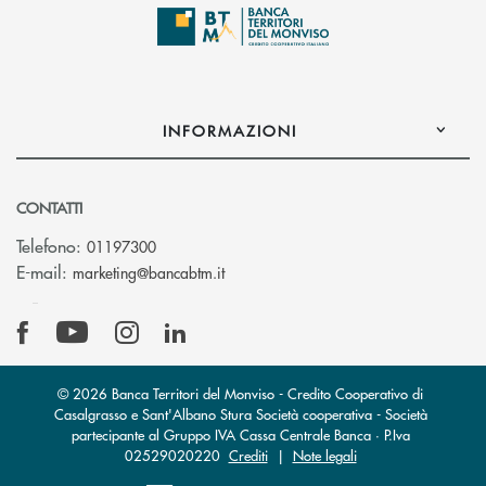
INFORMAZIONI
CONTATTI
Telefono:
01197300
(si apre l’app di posta elettronica)
E-mail:
marketing@bancabtm.it
© 2026 Banca Territori del Monviso - Credito Cooperativo di
Casalgrasso e Sant'Albano Stura Società cooperativa - Società
partecipante al Gruppo IVA Cassa Centrale Banca · P.Iva
02529020220
Crediti
|
Note legali