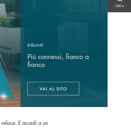
CERCA
CERCA
INBANK
Più connessi, fianco a
fianco
VAI AL SITO
APRE UNA NUOVA FINESTRA
 veloce. E accedi a un