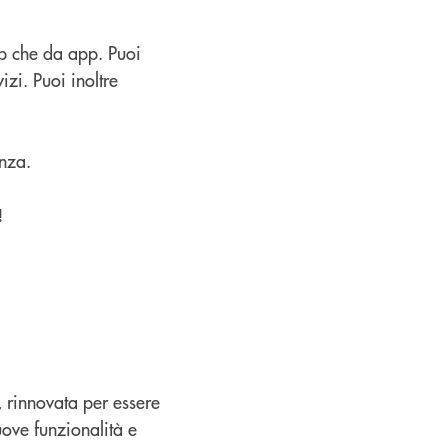
op che da app. Puoi
izi. Puoi inoltre
enza.
!
, rinnovata per essere
uove funzionalità e