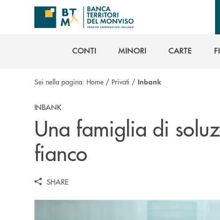
Salta al contenuto principale
CONTI
MINORI
CARTE
F
CONTI
MINORI
CARTE
F
Sei nella pagina:
Home
/
Privati
/
Inbank
INBANK
Una famiglia di soluz
fianco
SHARE