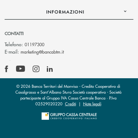
INFORMAZIONI
CONTATTI
Telefono:
01197300
(si apre l’app di posta elettronica)
E-mail:
marketing@bancabtm.it
© 2026 Banca Territori del Monviso - Credito Cooperativo di
Casalgrasso e Sant'Albano Stura Società cooperativa - Società
partecipante al Gruppo IVA Cassa Centrale Banca · P.Iva
02529020220
Crediti
|
Note legali