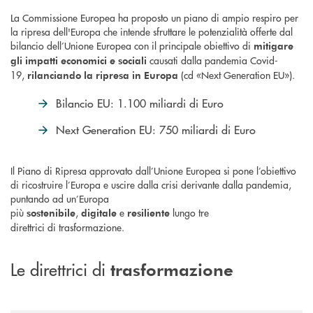
La Commissione Europea ha proposto un piano di ampio respiro per
la ripresa dell'Europa che intende sfruttare le potenzialità offerte dal
bilancio dell’Unione Europea con il principale obiettivo di
mitigare
causati dalla pandemia Covid-
gli impatti economici e sociali
19,
(cd «Next Generation EU»).
rilanciando la ripresa in Europa
Bilancio EU: 1.100 miliardi di Euro
Next Generation EU: 750 miliardi di Euro
Il Piano di Ripresa approvato dall’Unione Europea si pone l’obiettivo
di ricostruire l’Europa e uscire dalla crisi derivante dalla pandemia,
puntando ad un’Europa
più
,
e
lungo tre
sostenibile
digitale
resiliente
direttrici di trasformazione.
Le direttrici di
trasformazione