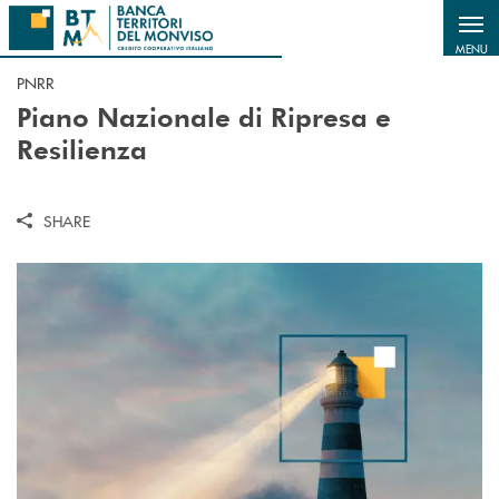
Salta al contenuto principale
MENU
PNRR
Piano Nazionale di Ripresa e
Resilienza
SHARE