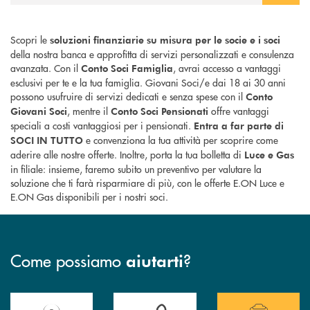
Scopri le
soluzioni finanziarie su misura per le socie e i soci
della nostra banca e approfitta di servizi personalizzati e consulenza
avanzata. Con il
, avrai accesso a vantaggi
Conto Soci Famiglia
esclusivi per te e la tua famiglia. Giovani Soci/e dai 18 ai 30 anni
possono usufruire di servizi dedicati e senza spese con il
Conto
, mentre il
offre vantaggi
Giovani Soci
Conto Soci Pensionati
speciali a costi vantaggiosi per i pensionati.
Entra a far parte di
e convenziona la tua attività per scoprire come
SOCI IN TUTTO
aderire alle nostre offerte. Inoltre, porta la tua bolletta di
Luce e Gas
in filiale: insieme, faremo subito un preventivo per valutare la
soluzione che ti farà risparmiare di più, con le offerte E.ON Luce e
E.ON Gas disponibili per i nostri soci.
Come possiamo
?
aiutarti
Accedi all' elenco completo delle filiali della Banca.
Hai bisogno di assistenza immediata? Contatta
Hai bisogno di alcuni