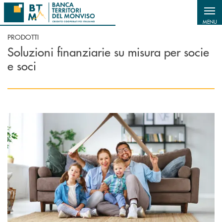
Salta al contenuto principale
MENU
PRODOTTI
Soluzioni finanziarie su misura per socie
e soci
Scopri di più Conto Soci Famiglia