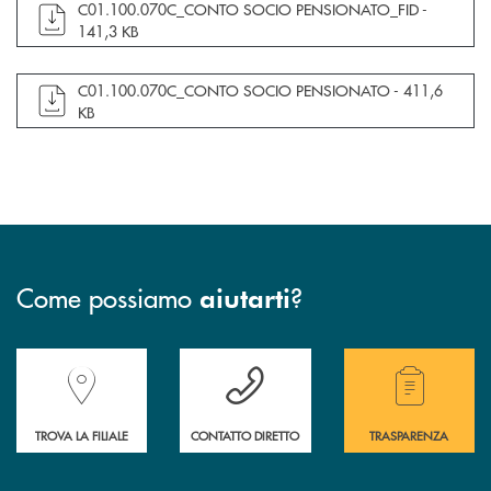
apre documento in una nuova finestra
C01.100.070C_CONTO SOCIO PENSIONATO_FID -
141,3 KB
apre documento in una nuova finestra
C01.100.070C_CONTO SOCIO PENSIONATO -
411,6
KB
Come possiamo
?
aiutarti
Accedi all' elenco completo delle filiali della Banca.
Hai bisogno di assistenza immediata? Contatta
Hai bisogno di alcuni
TROVA LA FILIALE
CONTATTO DIRETTO
TRASPARENZA