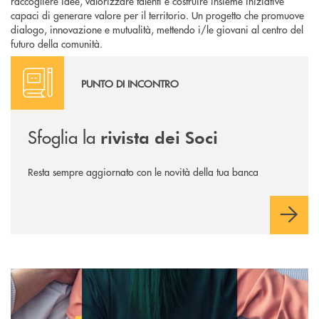
raccogliere idee, valorizzare talenti e costruire insieme iniziative
capaci di generare valore per il territorio. Un progetto che promuove
dialogo, innovazione e mutualità, mettendo i/le giovani al centro del
futuro della comunità.
LEGGI QUI
PUNTO DI INCONTRO
Sfoglia la
rivista dei Soci
Resta sempre aggiornato con le novità della tua banca
Scopri di più