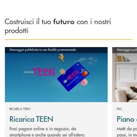
Costruisci il tuo
con i nostri
futuro
prodotti
Scopri di più Ricarica TEEN
Scopri di più
Messaggio pubblicitario con finalità promozionale.
Messaggio pubb
PAC
RICARICA TEEN
Piano
Ricarica TEEN
Metti da pa
Puoi pagare online o in negozio, da
passi, in m
smartphone e anche quando sei all’estero.