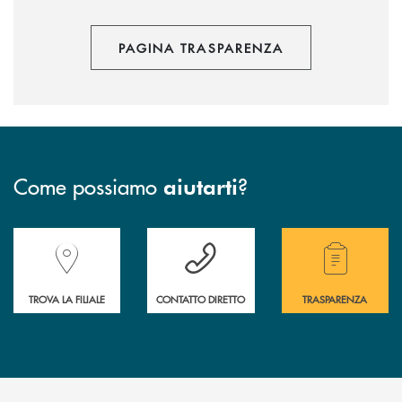
PAGINA TRASPARENZA
Come possiamo
?
aiutarti
Accedi all' elenco completo delle filiali della Banca.
Hai bisogno di assistenza immediata? Contatta
Hai bisogno di alcuni
TROVA LA FILIALE
CONTATTO DIRETTO
TRASPARENZA