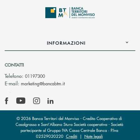
INFORMAZIONI
CONTATTI
Telefono:
01197300
(si apre l’app di posta elettronica)
E-mail:
marketing@bancabtm.it
© 2026 Banca Territori del Monviso - Credito Cooperativo di
Casalgrasso e Sant'Albano Stura Società cooperativa - Società
partecipante al Gruppo IVA Cassa Centrale Banca · P.Iva
02529020220
Crediti
|
Note legali