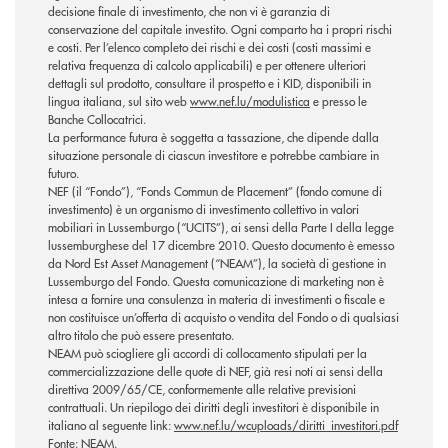
decisione finale di investimento, che non vi è garanzia di
conservazione del capitale investito. Ogni comparto ha i propri rischi
e costi. Per l’elenco completo dei rischi e dei costi (costi massimi e
relativa frequenza di calcolo applicabili) e per ottenere ulteriori
dettagli sul prodotto, consultare il prospetto e i KID, disponibili in
lingua italiana, sul sito web
www.nef.lu/modulistica
e presso le
Banche Collocatrici.
La performance futura è soggetta a tassazione, che dipende dalla
situazione personale di ciascun investitore e potrebbe cambiare in
futuro.
NEF (il “Fondo”), “Fonds Commun de Placement” (fondo comune di
investimento) è un organismo di investimento collettivo in valori
mobiliari in Lussemburgo (“UCITS”), ai sensi della Parte I della legge
lussemburghese del 17 dicembre 2010. Questo documento è emesso
da Nord Est Asset Management (“NEAM”), la società di gestione in
Lussemburgo del Fondo. Questa comunicazione di marketing non è
intesa a fornire una consulenza in materia di investimenti o fiscale e
non costituisce un’offerta di acquisto o vendita del Fondo o di qualsiasi
altro titolo che può essere presentato.
NEAM può sciogliere gli accordi di collocamento stipulati per la
commercializzazione delle quote di NEF, già resi noti ai sensi della
direttiva 2009/65/CE, conformemente alle relative previsioni
contrattuali. Un riepilogo dei diritti degli investitori è disponibile in
italiano al seguente link:
www.nef.lu/wcuploads/diritti_investitori.pdf
Fonte: NEAM.