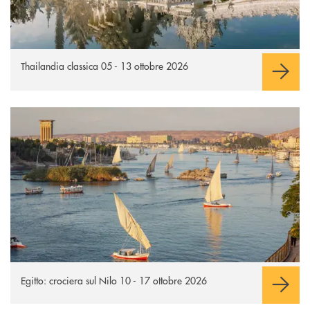
Thailandia classica 05 - 13 ottobre 2026
Egitto: crociera sul Nilo
Apre una nuova finestra
Egitto: crociera sul Nilo 10 - 17 ottobre 2026