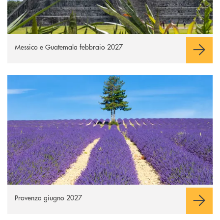
Messico e Guatemala febbraio 2027
La Lavanda in Provenza
Apre una nuova finestra
Provenza giugno 2027