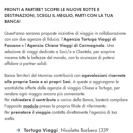
PRONTI A PARTIRE? SCOPRI LE NUOVE ROTTE E
DESTINAZIONI, SCEGLI IL MEGLIO, PARTI CON LA TUA
BANCA!
Quest'anno saranno proposte iniziative di viaggio in collaborazione
con con due agenzie di fiducia: l’
Agenzia Tortuga Viaggi di
e l’
. Una
Fossano
Agenzia Chiesa Viaggi di Carmagnola
selezione di viaggi dedicata a Soci/e e Clientela, per scoprire
insieme tutte le bellezze del mondo, con la sicurezza di potersi
affidare a partner solidi.
Banca Territori del Monviso contribuirà con
agevolazioni riservate
A queste si aggiungono le
alle proprie Socie e ai propri Soci.
scontistiche offerte dalle agenzie di viaggio Chiesa e Tortuga, per
rendere ogni viaggio ancora più conveniente.
Per
a carico della Banca, basterà compilare
richiedere il contributo
l'apposito
presso la propria filiale di riferimento.
modulo
Per
contatta direttamente l’agenzia di tua
prenotare il viaggio
scelta:
Nicoletta Barbero (339
Tortuga Viaggi