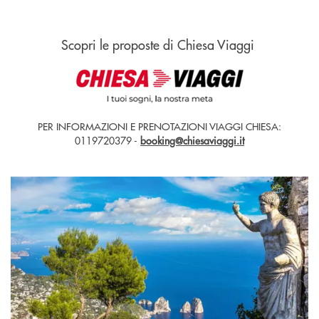
Scopri le proposte di Chiesa Viaggi
PER INFORMAZIONI E PRENOTAZIONI VIAGGI CHIESA:
0119720379 -
booking@chiesaviaggi.it
Napoli e isole
Apre una nuova finestra