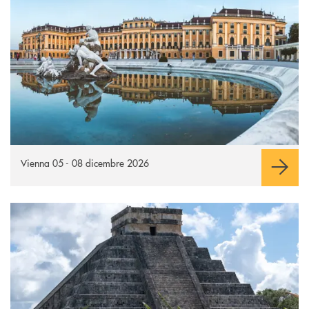
Vienna 05 - 08 dicembre 2026
Messico e Guatemala
Apre una nuova finestra