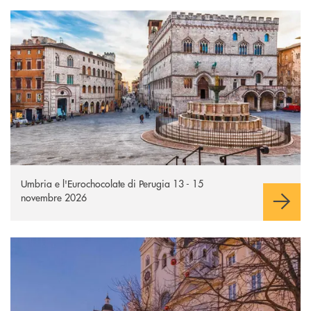
Umbria e l'Eurochocolate di Perugia
Apre una nuova finestra
Umbria e l'Eurochocolate di Perugia 13 - 15
novembre 2026
Mercatini di Natale Alto Adige
Apre una nuova finestra