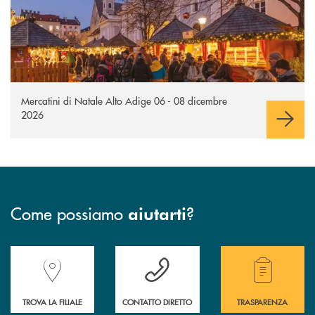
Mercatini di Natale Alto Adige 06 - 08 dicembre
2026
Come possiamo
?
aiutarti
Accedi all' elenco completo delle filiali della Banca.
Hai bisogno di assistenza immediata? Contatta
Hai bisogno di alcuni
TROVA LA FILIALE
CONTATTO DIRETTO
TRASPARENZA