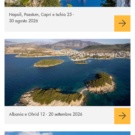
Napoli, Paestum, Capri e Ischia 25 -
30 agosto 2026
Apre una nuova finestra
Albania e Ohrid 12 - 20 settembre 2026
Turchia classica
Apre una nuova finestra