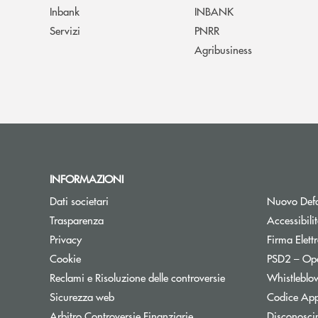
Inbank
INBANK
Servizi
PNRR
Agribusiness
INFORMAZIONI
Dati societari
Nuovo Defa
Trasparenza
Accessibili
Privacy
Firma Elet
Cookie
PSD2 – Op
Reclami e Risoluzione delle controversie
Whistleblo
Sicurezza web
Codice App
Apre una nuova finestra
Arbitro Controversie Finanziarie
Disconosci