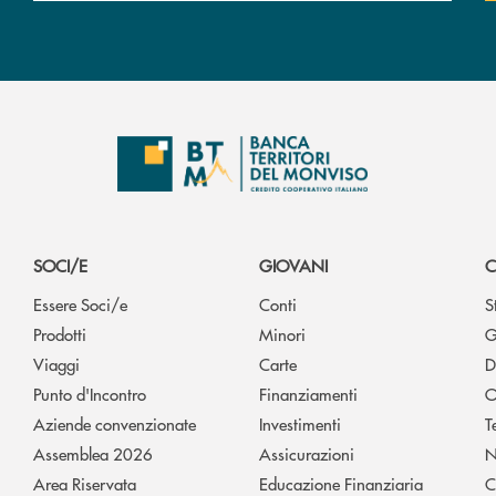
SOCI/E
GIOVANI
C
Essere Soci/e
Conti
S
Prodotti
Minori
G
Viaggi
Carte
D
Punto d'Incontro
Finanziamenti
O
Aziende convenzionate
Investimenti
T
Assemblea 2026
Assicurazioni
N
Area Riservata
Educazione Finanziaria
C