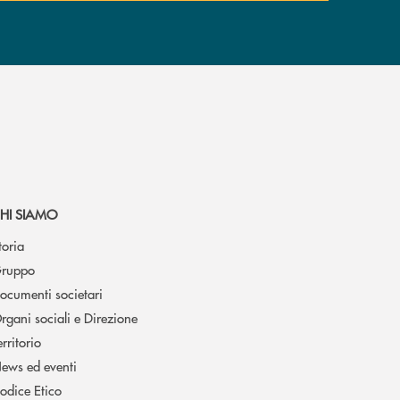
HI SIAMO
toria
ruppo
ocumenti societari
rgani sociali e Direzione
erritorio
ews ed eventi
odice Etico