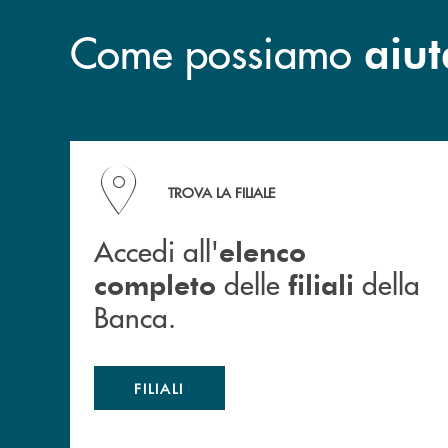
Come possiamo
aiut
Accedi all' elenco completo delle filiali della B
TROVA LA FILIALE
Accedi all'
elenco
delle
della
completo
filiali
Banca.
FILIALI