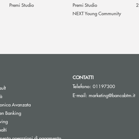
Premi Studio
Premi Studio
2
NEXT Young Community
CONTATTI
Telefono:
01197300
Apre una nuova finestra
ult
(s
E-mail:
marketing@bancabtm.it
tà
Apre una nuova finestra
tronica Avanzata
Apre una nuova finestra
en Banking
Apre una nuova finestra
wing
Apre una nuova finestra
alti
mento operazioni di pagamento