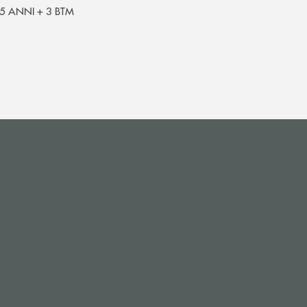
5 ANNI + 3 BTM
i apre l’app di posta elettronica)