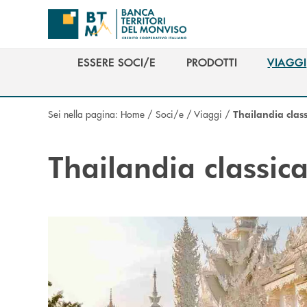
Salta al contenuto principale
ESSERE SOCI/E
PRODOTTI
VIAGGI
ESSERE SOCI/E
PRODOTTI
VIAGGI
Sei nella pagina:
Home
/
Soci/e
/
Viaggi
/
Thailandia class
Thailandia classic