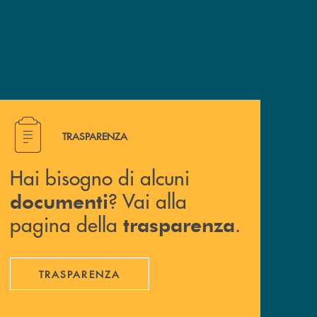
Hai bisogno di alcuni documenti ? Vai alla pagina della 
TRASPARENZA
Hai bisogno di alcuni
? Vai alla
documenti
pagina della
.
trasparenza
TRASPARENZA