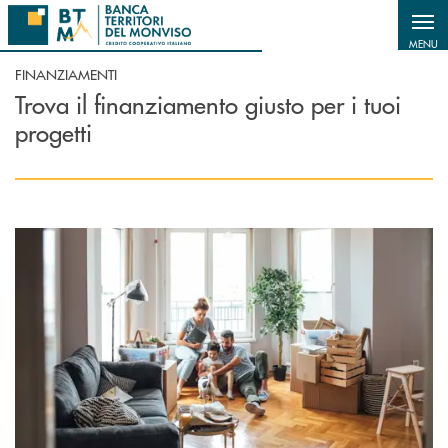
Salta al contenuto principale
MENU
FINANZIAMENTI
Trova il finanziamento giusto per i tuoi
progetti
Scopri di più Mutuo Casa