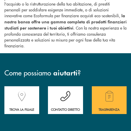
l'acquisto o la ristrutturazione della tua abitazione, di prestiti
personali per soddisfare esigenze immediate, o di soluzioni
innovative come Ecoformula per finanziare acquisti eco-sostenibili,
la
nostra banca offre una gamma completa di prodotti finanziari
. Con la nostra esperienza e la
studiati per sostenere i tuoi obiettivi
profonda conoscenza del territorio, ti offriamo consulenza
personalizzata e soluzioni su misura per ogni fase della tua vita
finanziaria.
Come possiamo
?
aiutarti
Accedi all' elenco completo delle filiali della Banca.
Hai bisogno di assistenza immediata? Contatta
Hai bisogno di alcuni
TROVA LA FILIALE
CONTATTO DIRETTO
TRASPARENZA