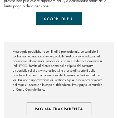
prestito non può essere superiore ad 1/5 dell'importo totale della
busta paga o della pensione.
SCOPRI DI PIÙ
Messaggio pubblicitario con finalità promozionale. Le condizioni
contrattuali ed economiche dei prodotti Prestipay sono indicate nel
documento Informazioni Europee di Base sul Credito ai Consumatori
(cd. IEBCC), fornito al cliente prima della stipula del contratto,
disponibile sul sito
www.prestipay.it
e presso gli sportelli delle
banche collocatrici. La concessione del finanziamento è soggetta a
valutazione e approvazione di Prestipay S.p.A. previo accertamento
dei requisiti necessari in capo al richiedente. Prestipay è un marchio
di Cassa Centrale Banca.
PAGINA TRASPARENZA