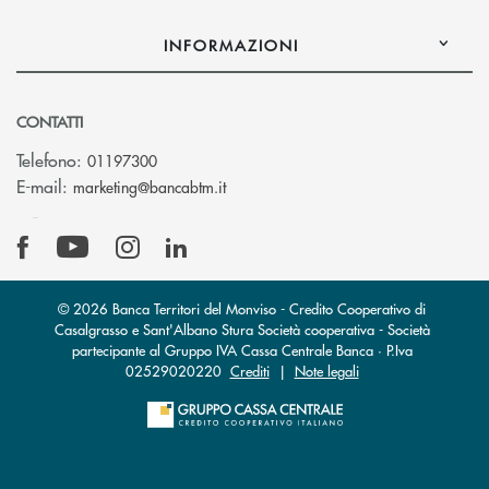
INFORMAZIONI
CONTATTI
Telefono:
01197300
(si apre l’app di posta elettronica)
E-mail:
marketing@bancabtm.it
© 2026 Banca Territori del Monviso - Credito Cooperativo di
Casalgrasso e Sant'Albano Stura Società cooperativa - Società
partecipante al Gruppo IVA Cassa Centrale Banca · P.Iva
02529020220
Crediti
|
Note legali