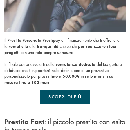
Il
è il finanziamento che ti offre tutta
Prestito Personale Prestipay
la
e la
che cerchi
semplicità
tranquillità
per realizzare i tuoi
con una rata sempre su misura.
progetti
In filiale potrai avvalerti della
del tuo gestore
consulenza dedicata
di fiducia che ti supporterà nella definizione di un preventivo
personalizzato per prestiti
in
fino a 50.000€
rate mensili su
.
misura fino a 100 mesi
SCOPRI DI PIÙ
: il piccolo prestito con esito
Prestito Fast
in tempo reale