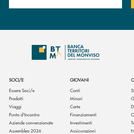
SOCI/E
GIOVANI
C
Essere Soci/e
Conti
S
Prodotti
Minori
G
Viaggi
Carte
D
Punto d'Incontro
Finanziamenti
O
Aziende convenzionate
Investimenti
T
Assemblea 2026
Assicurazioni
N