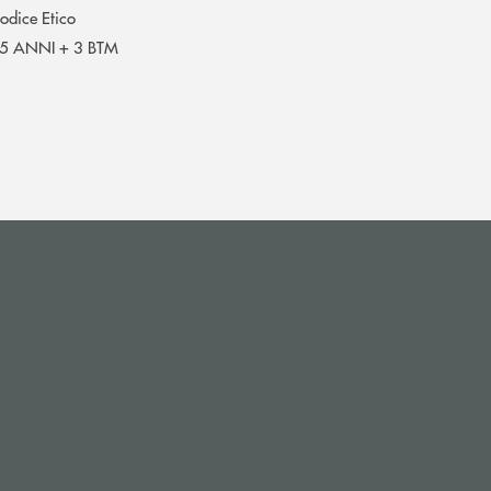
odice Etico
5 ANNI + 3 BTM
i apre l’app di posta elettronica)