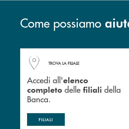
Come possiamo
aiut
Accedi all' elenco completo delle filiali della B
TROVA LA FILIALE
Accedi all'
elenco
delle
della
completo
filiali
Banca.
FILIALI