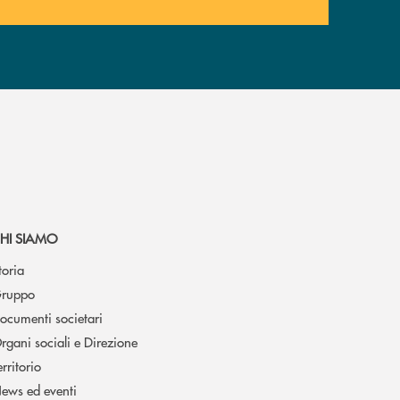
HI SIAMO
toria
ruppo
ocumenti societari
rgani sociali e Direzione
erritorio
ews ed eventi