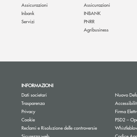
Assicurazioni
Assicurazioni
Inbank
INBANK
Servizi
PNRR
Agribusiness
INFORMAZIONI
Dati societari
Nuovo Defa
Trasparenza
Accessibili
Privacy
Firma Elet
Cookie
PSD2 – Op
Reclami e Risoluzione delle controversie
Whistleblo
Sicurezza web
Codice App