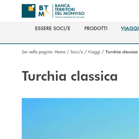
Salta al contenuto principale
ESSERE SOCI/E
PRODOTTI
VIAGGI
ESSERE SOCI/E
PRODOTTI
VIAGGI
Sei nella pagina:
Home
/
Soci/e
/
Viaggi
/
Turchia classica
Turchia classica