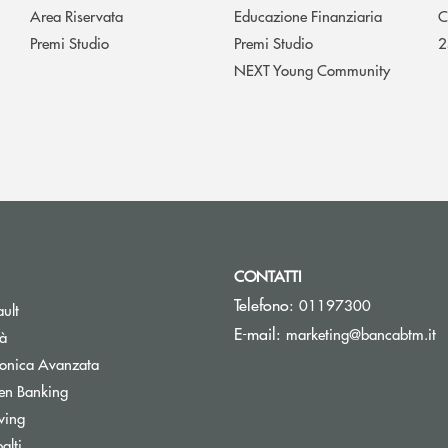
Area Riservata
Educazione Finanziaria
C
Premi Studio
Premi Studio
2
NEXT Young Community
CONTATTI
Telefono:
01197300
Apre una nuova finestra
ult
(s
E-mail:
marketing@bancabtm.it
tà
Apre una nuova finestra
tronica Avanzata
Apre una nuova finestra
en Banking
Apre una nuova finestra
wing
Apre una nuova finestra
alti