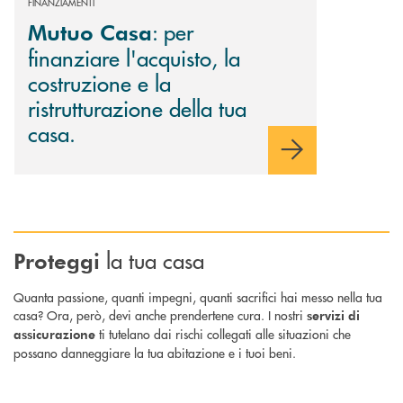
FINANZIAMENTI
: per
Mutuo Casa
finanziare l'acquisto, la
costruzione e la
ristrutturazione della tua
casa.
la tua casa
Proteggi
Quanta passione, quanti impegni, quanti sacrifici hai messo nella tua
casa? Ora, però, devi anche prendertene cura. I nostri
servizi di
ti tutelano dai rischi collegati alle situazioni che
assicurazione
possano danneggiare la tua abitazione e i tuoi beni.
Scopri di più AsSìHome : assicurati una tutela adeguata per la tua abitaz