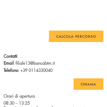
CALCOLA PERCORSO
Contatti
Email
filiale13@bancabtm.it
:
Telefono
+39 0114330040
:
CHIAMA
Orari di apertura
08:30 – 13:25