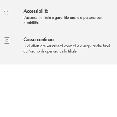
Accessibilità
L'accesso in filiale è garantito anche a persone con
disabilità.
Cassa continua
Puoi effettuare versamenti contanti e assegni anche fuori
dall’orario di apertura della filiale.
INBANK
Altre filiali a Torino
Filiale di Torino
C.so Orbassano, 128