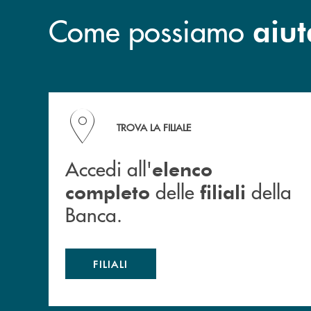
Come possiamo
aiut
Accedi all' elenco completo delle filiali della B
TROVA LA FILIALE
Accedi all'
elenco
delle
della
completo
filiali
Banca.
FILIALI