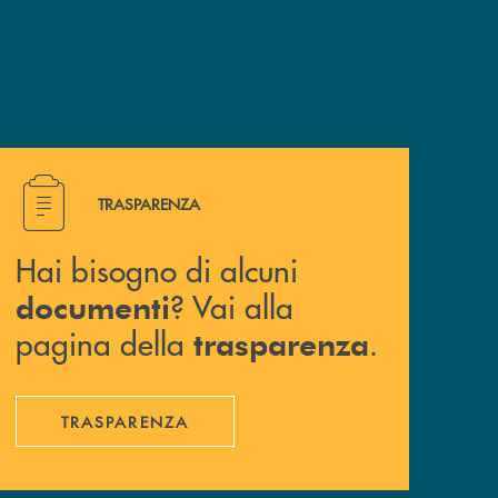
Hai bisogno di alcuni documenti ? Vai alla pagina della 
TRASPARENZA
Hai bisogno di alcuni
? Vai alla
documenti
pagina della
.
trasparenza
TRASPARENZA