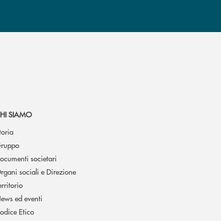
HI SIAMO
toria
ruppo
ocumenti societari
rgani sociali e Direzione
erritorio
ews ed eventi
odice Etico