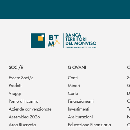
SOCI/E
GIOVANI
C
Essere Soci/e
Conti
S
Prodotti
Minori
G
Viaggi
Carte
D
Punto d'Incontro
Finanziamenti
O
Aziende convenzionate
Investimenti
T
Assemblea 2026
Assicurazioni
N
Area Riservata
Educazione Finanziaria
C