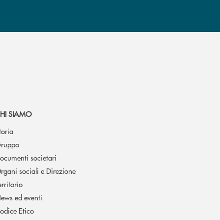
HI SIAMO
toria
ruppo
ocumenti societari
rgani sociali e Direzione
erritorio
ews ed eventi
odice Etico