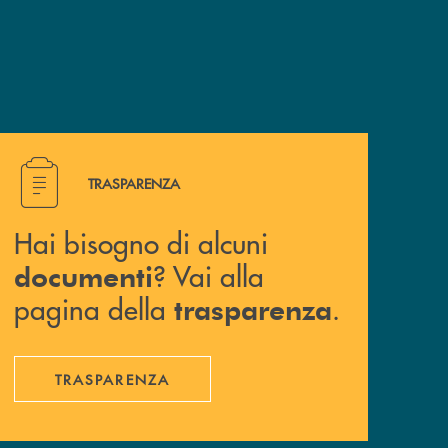
Hai bisogno di alcuni documenti ? Vai alla pagina della 
TRASPARENZA
Hai bisogno di alcuni
? Vai alla
documenti
pagina della
.
trasparenza
TRASPARENZA