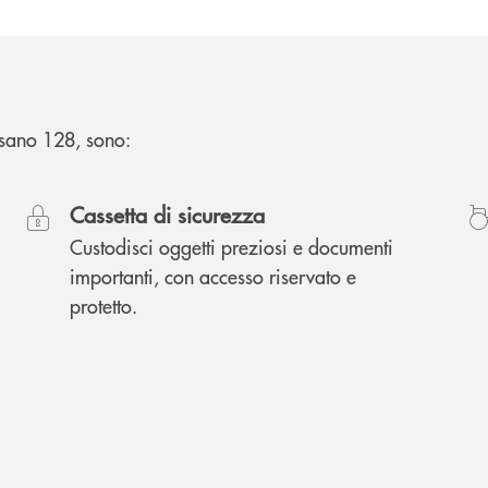
assano 128, sono:
Cassetta di sicurezza
Custodisci oggetti preziosi e documenti
importanti, con accesso riservato e
protetto.