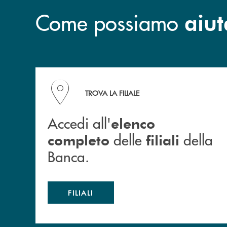
Come possiamo
aiut
Accedi all' elenco completo delle filiali della B
TROVA LA FILIALE
Accedi all'
elenco
delle
della
completo
filiali
Banca.
FILIALI