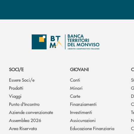
SOCI/E
GIOVANI
C
Essere Soci/e
Conti
S
Prodotti
Minori
G
Viaggi
Carte
D
Punto d'Incontro
Finanziamenti
O
Aziende convenzionate
Investimenti
T
Assemblea 2026
Assicurazioni
N
Area Riservata
Educazione Finanziaria
C