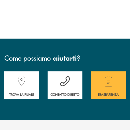
Come possiamo
?
aiutarti
Accedi all' elenco completo delle filiali della Banca.
Hai bisogno di assistenza immediata? Contatta
Hai bisogno di alcuni
TROVA LA FILIALE
CONTATTO DIRETTO
TRASPARENZA