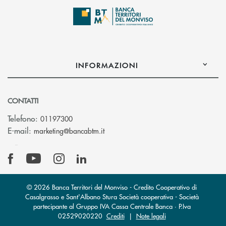
INFORMAZIONI
CONTATTI
Telefono:
01197300
(si apre l’app di posta elettronica)
E-mail:
marketing@bancabtm.it
© 2026 Banca Territori del Monviso - Credito Cooperativo di
Casalgrasso e Sant'Albano Stura Società cooperativa - Società
partecipante al Gruppo IVA Cassa Centrale Banca · P.Iva
02529020220
Crediti
|
Note legali