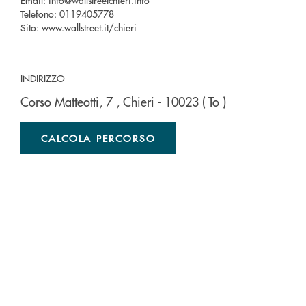
Email:
info@wallstreetchieri.info
Telefono:
0119405778
Sito:
www.wallstreet.it/chieri
INDIRIZZO
Corso Matteotti, 7
, Chieri
- 10023
( To )
CALCOLA PERCORSO