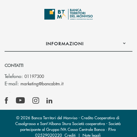
INFORMAZIONI
CONTATTI
Telefono:
01197300
(si apre l’app di posta elettronica)
E-mail:
marketing@bancabtm.it
© 2026 Banca Territori del Monviso - Credito Cooperativo di
Casalgrasso e Sant'Albano Stura Società cooperativa - Società
partecipante al Gruppo IVA Cassa Centrale Banca · P.Iva
02529020220
Crediti
|
Note legali