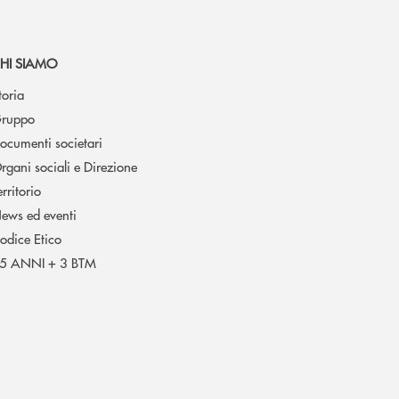
HI SIAMO
toria
ruppo
ocumenti societari
rgani sociali e Direzione
erritorio
ews ed eventi
odice Etico
5 ANNI + 3 BTM