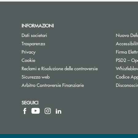
INFORMAZIONI
Dati societari
Nuovo Defa
Trasparenza
Accessibili
Privacy
Firma Elet
Cookie
PSD2 – Op
Reclami e Risoluzione delle controversie
Whistleblo
Sicurezza web
Codice App
Apre una nuova finestra
Arbitro Controversie Finanziarie
Disconosci
SEGUICI