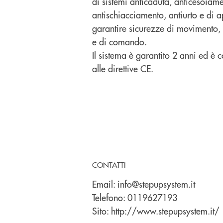
di sistemi
anticaduta
,
anticesoiame
antischiacciamento
,
antiurto
e di ap
garantire sicurezze di movimento, 
e di comando.
Il sistema è
garantito 2 anni
ed è co
alle
direttive CE
.
CONTATTI
Email:
info@stepupsystem.it
Telefono:
0119627193
Sito:
http://www.stepupsystem.it/