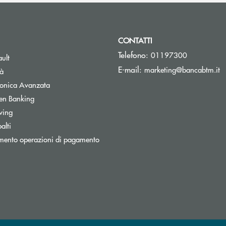
CONTATTI
Telefono:
01197300
Apre una nuova finestra
ult
(s
E-mail:
marketing@bancabtm.it
tà
Apre una nuova finestra
tronica Avanzata
Apre una nuova finestra
en Banking
Apre una nuova finestra
wing
Apre una nuova finestra
alti
mento operazioni di pagamento