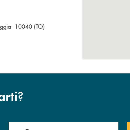
oggia- 10040 (TO)
?
arti