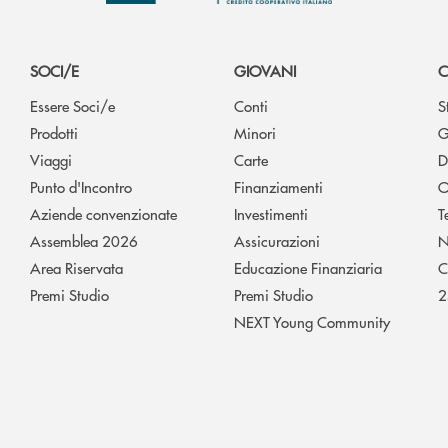
SOCI/E
GIOVANI
C
Essere Soci/e
Conti
S
Prodotti
Minori
G
Viaggi
Carte
D
Punto d'Incontro
Finanziamenti
O
Aziende convenzionate
Investimenti
T
Assemblea 2026
Assicurazioni
N
Area Riservata
Educazione Finanziaria
C
Premi Studio
Premi Studio
2
NEXT Young Community