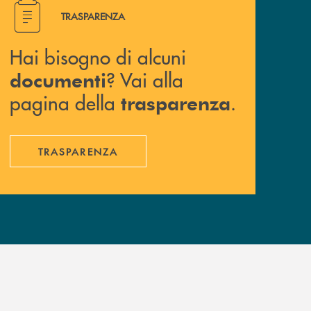
Hai bisogno di alcuni documenti ? Vai alla pagina della 
TRASPARENZA
Hai bisogno di alcuni
? Vai alla
documenti
pagina della
.
trasparenza
TRASPARENZA