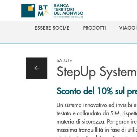
Salta al contenuto principale
ESSERE SOCI/E
PRODOTTI
VIAGGI
ESSERE SOCI/E
PRODOTTI
VIAGGI
SALUTE
StepUp System
Sconto del 10% sul pr
Un sistema innovativo ed invisibile
testato e collaudato da SIM
, rispett
materia di sicurezza
. Per garantire
massima tranquillità in fase di util