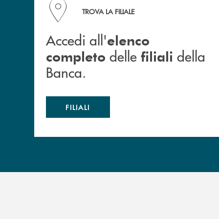
Accedi all' elenco completo delle filiali della B
TROVA LA FILIALE
Accedi all'
elenco
delle
della
completo
filiali
Banca.
FILIALI