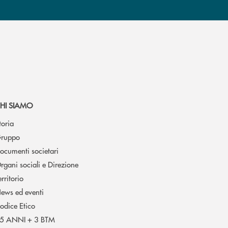
HI SIAMO
toria
ruppo
ocumenti societari
rgani sociali e Direzione
erritorio
ews ed eventi
odice Etico
5 ANNI + 3 BTM