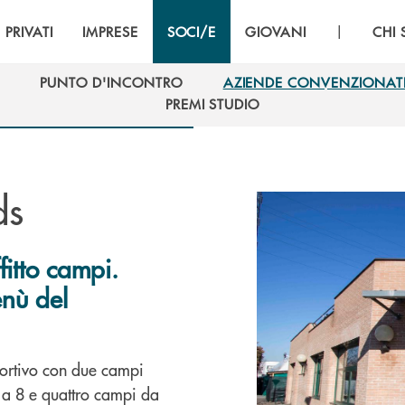
|
PRIVATI
IMPRESE
SOCI/E
GIOVANI
CHI
PUNTO D'INCONTRO
AZIENDE CONVENZIONAT
PUNTO D'INCONTRO
AZIENDE CONVENZIONAT
PREMI STUDIO
PREMI STUDIO
ds
itto campi.
nù del
portivo con due campi
 a 8 e quattro campi da