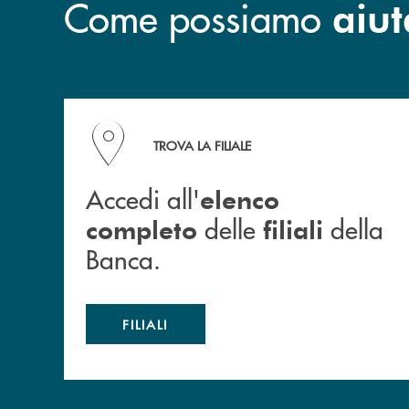
Come possiamo
aiut
Accedi all' elenco completo delle filiali della B
TROVA LA FILIALE
Accedi all'
elenco
delle
della
completo
filiali
Banca.
FILIALI