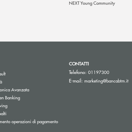
NEXT Young Community
CONTATTI
Telefono:
01197300
Apre una nuova finestra
ult
(s
E-mail:
marketing@bancabtm.it
tà
Apre una nuova finestra
tronica Avanzata
Apre una nuova finestra
en Banking
Apre una nuova finestra
wing
Apre una nuova finestra
alti
mento operazioni di pagamento