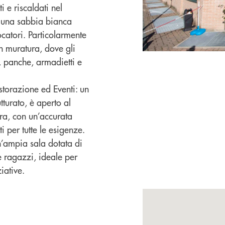
i e riscaldati nel
on una sabbia bianca
catori. Particolarmente
in muratura, dove gli
, panche, armadietti e
storazione ed Eventi: un
turato, è aperto al
era, con un’accurata
i per tutte le esigenze.
n’ampia sala dotata di
e ragazzi, ideale per
iative.