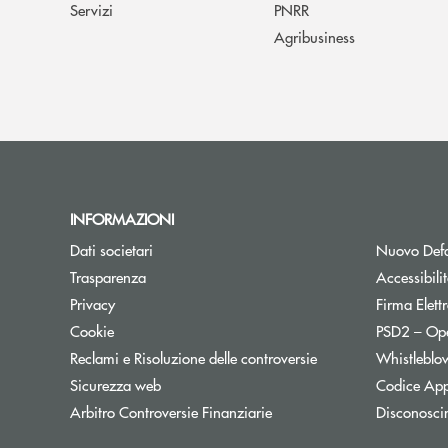
Servizi
PNRR
Agribusiness
INFORMAZIONI
Dati societari
Nuovo Defa
Trasparenza
Accessibili
Privacy
Firma Elet
Cookie
PSD2 – Op
Reclami e Risoluzione delle controversie
Whistleblo
Sicurezza web
Codice App
Apre una nuova finestra
Arbitro Controversie Finanziarie
Disconosci