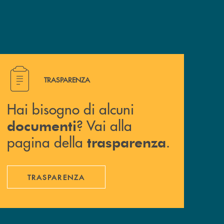
Hai bisogno di alcuni documenti ? Vai alla pagina della 
TRASPARENZA
Hai bisogno di alcuni
? Vai alla
documenti
pagina della
.
trasparenza
TRASPARENZA