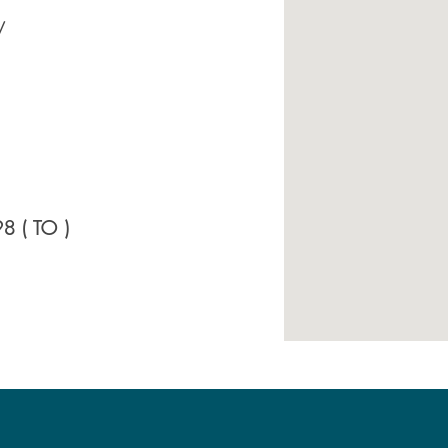
/
98
( TO )