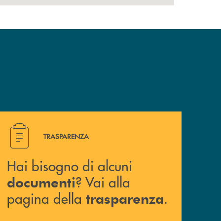
Hai bisogno di alcuni documenti ? Vai alla pagina della 
TRASPARENZA
Hai bisogno di alcuni
? Vai alla
documenti
pagina della
.
trasparenza