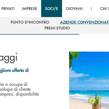
|
PRIVATI
IMPRESE
SOCI/E
GIOVANI
CHI
PUNTO D'INCONTRO
AZIENDE CONVENZIONAT
PUNTO D'INCONTRO
AZIENDE CONVENZIONAT
PREMI STUDIO
PREMI STUDIO
aggi
liore offerta di
he si occupa di
ologie di cliente.
ompresi, disponibilità