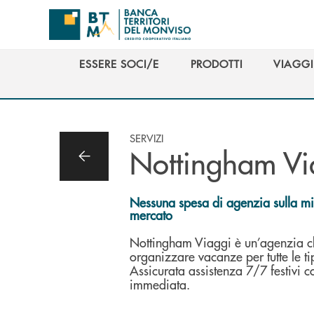
Salta al contenuto principale
ESSERE SOCI/E
PRODOTTI
VIAGGI
ESSERE SOCI/E
PRODOTTI
VIAGGI
SERVIZI
Nottingham Vi
Nessuna spesa di agenzia sulla mig
mercato
Nottingham Viaggi è un’agenzia c
organizzare vacanze per tutte le tip
Assicurata assistenza 7/7 festivi c
immediata.