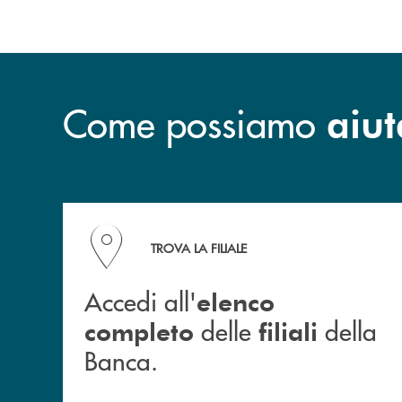
Come possiamo
aiut
Accedi all' elenco completo delle filiali della B
TROVA LA FILIALE
Accedi all'
elenco
delle
della
completo
filiali
Banca.