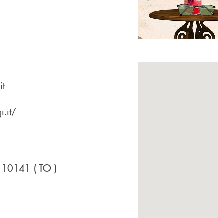
it
i.it/
- 10141
( TO )