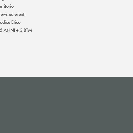
erritorio
ews ed eventi
odice Etico
5 ANNI + 3 BTM
i apre l’app di posta elettronica)