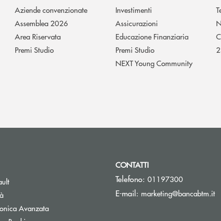
Aziende convenzionate
Investimenti
T
Assemblea 2026
Assicurazioni
N
Area Riservata
Educazione Finanziaria
C
Premi Studio
Premi Studio
2
NEXT Young Community
CONTATTI
Telefono:
01197300
Apre una nuova finestra
ult
(s
E-mail:
marketing@bancabtm.it
tà
Apre una nuova finestra
tronica Avanzata
Apre una nuova finestra