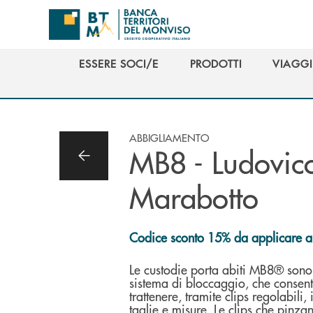
Salta al contenuto principale
ESSERE SOCI/E
PRODOTTI
VIAGGI
ESSERE SOCI/E
PRODOTTI
VIAGGI
ABBIGLIAMENTO
MB8 - Ludovic
Marabotto
Codice sconto 15% da applicare a
Le custodie porta abiti MB8® sono 
sistema di bloccaggio, che consent
trattenere, tramite clips regolabili,
taglie e misure. Le clips che pinzan