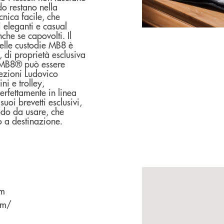
o restano nella
nica facile, che
 eleganti e casual
che se capovolti. Il
nelle custodie MB8 è
, di proprietà esclusiva
i MB8® può essere
llezioni Ludovico
i e trolley,
rfettamente in linea
uoi brevetti esclusivi,
do da usare, che
no a destinazione.
om
om/