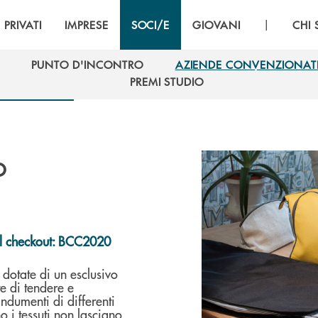
|
PRIVATI
IMPRESE
SOCI/E
GIOVANI
CHI
PUNTO D'INCONTRO
AZIENDE CONVENZIONAT
PUNTO D'INCONTRO
AZIENDE CONVENZIONAT
PREMI STUDIO
PREMI STUDIO
o
l checkout: BCC2020
dotate di un esclusivo
e di tendere e
 indumenti di differenti
o i tessuti non lasciano