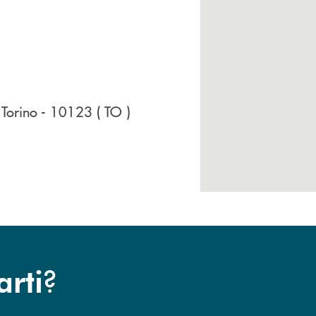
 Torino
- 10123
( TO )
?
arti