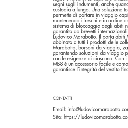
segni sugli indumenti, anche quand
custodia a lungo. Una soluzione tec
permette di portare in viaggio capi
mantenendoli freschi e in ordine an
sistema di bloccaggio degli abiti 
garantito da brevetti internazionali
Ludovico Marabotto. Il porta abit
abbinato a tutti i prodotti delle co
Marabotto, borsoni da viaggio, zain
garantendo soluzioni da viaggio pe
con le esigenze di ciascuno. Con i s
MB8 è un accessorio facile e como
garantisce l’integrità del vestito fi
CONTATTI
Email:
info@ludovicomarabotto.c
Sito:
https://ludovicomarabotto.c