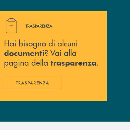
Hai bisogno di alcuni documenti ? Vai alla pagina della 
TRASPARENZA
Hai bisogno di alcuni
? Vai alla
documenti
pagina della
.
trasparenza
TRASPARENZA