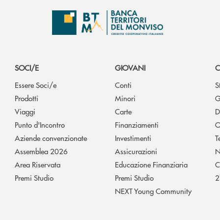
SOCI/E
GIOVANI
C
Essere Soci/e
Conti
S
Prodotti
Minori
G
Viaggi
Carte
D
Punto d'Incontro
Finanziamenti
O
Aziende convenzionate
Investimenti
T
Assemblea 2026
Assicurazioni
N
Area Riservata
Educazione Finanziaria
C
Premi Studio
Premi Studio
2
NEXT Young Community