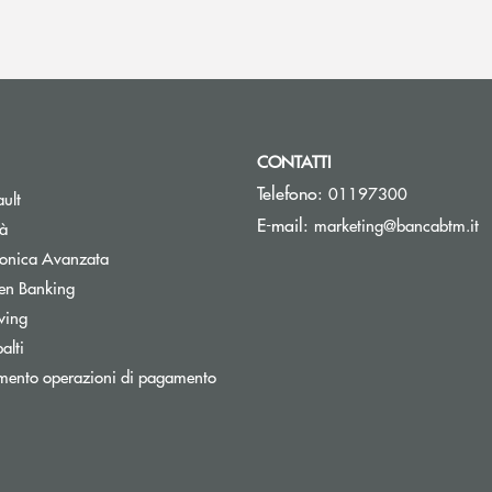
CONTATTI
Telefono:
01197300
Apre una nuova finestra
ult
(s
E-mail:
marketing@bancabtm.it
tà
Apre una nuova finestra
tronica Avanzata
Apre una nuova finestra
en Banking
Apre una nuova finestra
wing
Apre una nuova finestra
alti
mento operazioni di pagamento