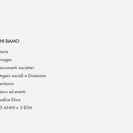
HI SIAMO
toria
ruppo
ocumenti societari
rgani sociali e Direzione
erritorio
ews ed eventi
odice Etico
5 ANNI + 3 BTM