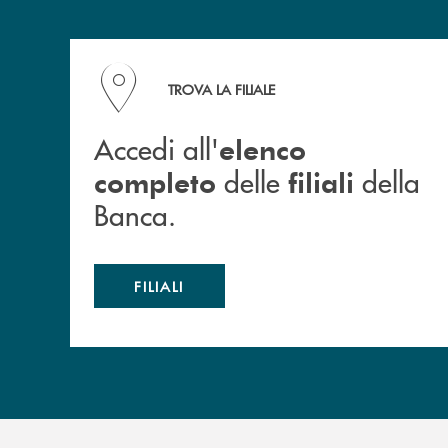
Accedi all' elenco completo delle filiali della B
TROVA LA FILIALE
Accedi all'
elenco
delle
della
completo
filiali
Banca.
FILIALI