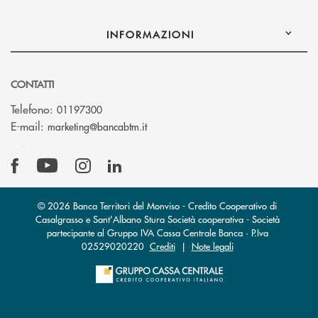
INFORMAZIONI
CONTATTI
Telefono:
01197300
(si apre l’app di posta elettronica)
E-mail:
marketing@bancabtm.it
© 2026 Banca Territori del Monviso - Credito Cooperativo di
Casalgrasso e Sant'Albano Stura Società cooperativa - Società
partecipante al Gruppo IVA Cassa Centrale Banca · P.Iva
02529020220
Crediti
|
Note legali