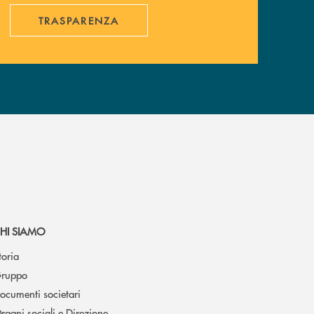
TRASPARENZA
HI SIAMO
toria
ruppo
ocumenti societari
rgani sociali e Direzione