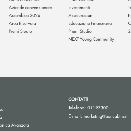
Aziende convenzionate
Investimenti
T
Assemblea 2026
Assicurazioni
N
Area Riservata
Educazione Finanziaria
C
Premi Studio
Premi Studio
2
NEXT Young Community
CONTATTI
Telefono:
01197300
Apre una nuova finestra
ult
(s
E-mail:
marketing@bancabtm.it
tà
Apre una nuova finestra
tronica Avanzata