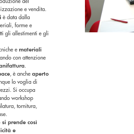
oduzione del
lizzazione e vendita.
è data dalla
i
eriali, forme e
ti gli allestimenti e gli
ecniche e
materiali
rando con attenzione
.
nifattura
, è anche
pace
aperto
que lo voglia di
trezzi. Si occupa
ando workshop
latura, tornitura,
ase.
si prende così
icità e