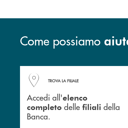
Come possiamo
aiut
Accedi all' elenco completo delle filiali della B
TROVA LA FILIALE
Accedi all'
elenco
delle
della
completo
filiali
Banca.