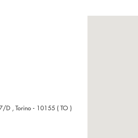
 17/D
, Torino
- 10155
( TO )