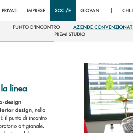
|
PRIVATI
IMPRESE
SOCI/E
GIOVANI
CHI
PUNTO D'INCONTRO
AZIENDE CONVENZIONAT
PUNTO D'INCONTRO
AZIENDE CONVENZIONAT
PREMI STUDIO
PREMI STUDIO
la linea
o-design
, nella
terior design
É il punto di incontro
oratorio artigianale.