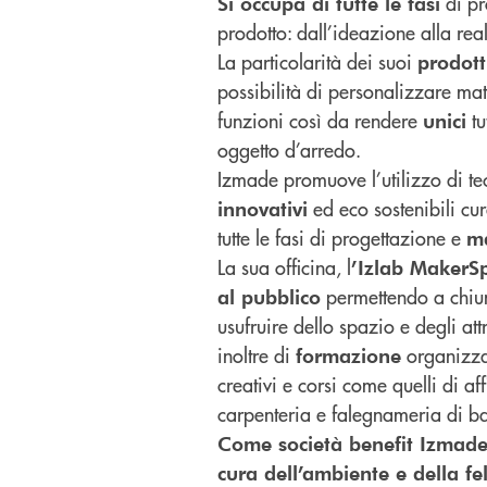
di pr
Si occupa di tutte le fasi
prodotto: dall’ideazione alla rea
La particolarità dei suoi
prodott
possibilità di personalizzare mat
funzioni così da rendere
tut
unici
oggetto d’arredo.
Izmade promuove l’utilizzo di t
ed eco sostenibili cu
innovativi
tutte le fasi di progettazione e
ma
La sua officina, l
’Izlab MakerS
permettendo a chiun
al pubblico
usufruire dello spazio e degli at
inoltre di
organizz
formazione
creativi e corsi come quelli di affi
carpenteria e falegnameria di b
Come società benefit Izmade 
cura dell’ambiente e della fel