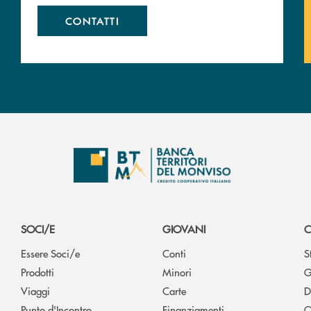
CONTATTI
SOCI/E
GIOVANI
C
Essere Soci/e
Conti
S
Prodotti
Minori
G
Viaggi
Carte
D
Punto d'Incontro
Finanziamenti
O