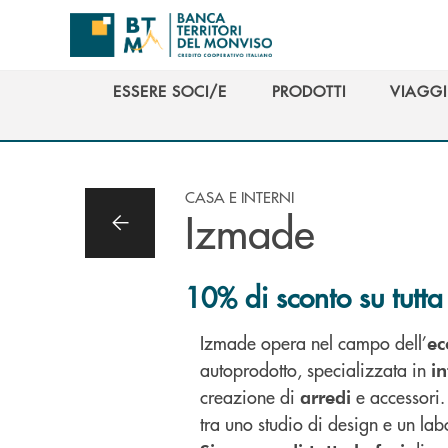
Salta al contenuto principale
ESSERE SOCI/E
PRODOTTI
VIAGGI
ESSERE SOCI/E
PRODOTTI
VIAGGI
CASA E INTERNI
Izmade
10% di sconto su tutta 
Izmade opera nel campo dell’
ec
autoprodotto, specializzata in
in
creazione di
e accessori. 
arredi
tra uno studio di design e un lab