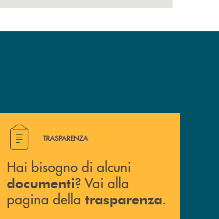
Hai bisogno di alcuni documenti ? Vai alla pagina della 
TRASPARENZA
Hai bisogno di alcuni
? Vai alla
documenti
pagina della
.
trasparenza