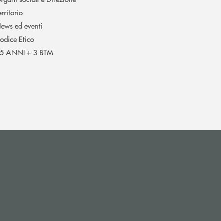
erritorio
ews ed eventi
odice Etico
5 ANNI + 3 BTM
i apre l’app di posta elettronica)