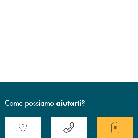
Come possiamo
?
aiutarti
Accedi all' elenco completo delle filiali della Banca.
Hai bisogno di assistenza immediata? Contatta
Hai bisogno di alcuni