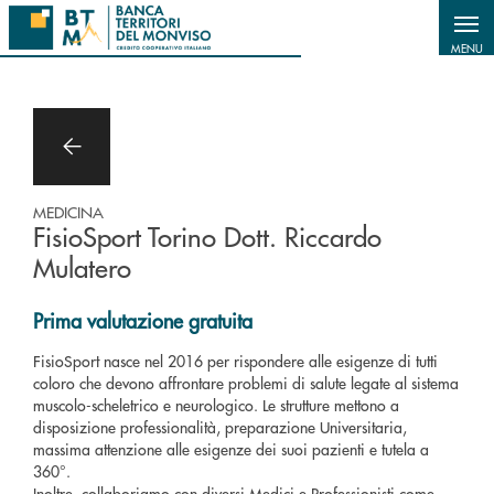
Salta al contenuto principale
MENU
MEDICINA
FisioSport Torino Dott. Riccardo
Mulatero
Prima valutazione gratuita
FisioSport nasce nel 2016 per rispondere alle esigenze di tutti
coloro che devono affrontare problemi di salute legate al sistema
muscolo-scheletrico e neurologico. Le strutture mettono a
disposizione professionalità, preparazione Universitaria,
massima attenzione alle esigenze dei suoi pazienti e tutela a
360°.
Inoltre, collaboriamo con diversi Medici e Professionisti come