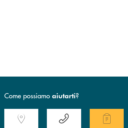
Come possiamo
?
aiutarti
Accedi all' elenco completo delle filiali della Banca.
Hai bisogno di assistenza immediata? Contatta
Hai bisogno di alcuni