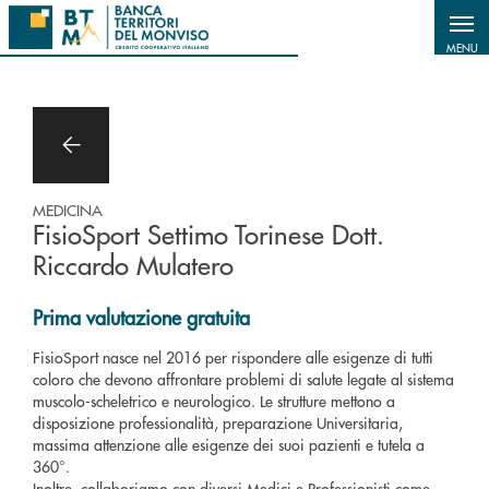
Salta al contenuto principale
MENU
MEDICINA
FisioSport Settimo Torinese Dott.
Riccardo Mulatero
Prima valutazione gratuita
FisioSport nasce nel 2016 per rispondere alle esigenze di tutti
coloro che devono affrontare problemi di salute legate al sistema
muscolo-scheletrico e neurologico. Le strutture mettono a
disposizione professionalità, preparazione Universitaria,
massima attenzione alle esigenze dei suoi pazienti e tutela a
360°.
Inoltre, collaboriamo con diversi Medici e Professionisti come