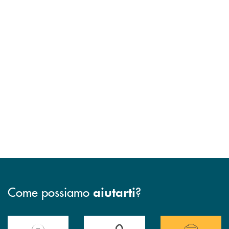
Come possiamo
?
aiutarti
Accedi all' elenco completo delle filiali della Banca.
Hai bisogno di assistenza immediata? Contatta
Hai bisogno di alcuni