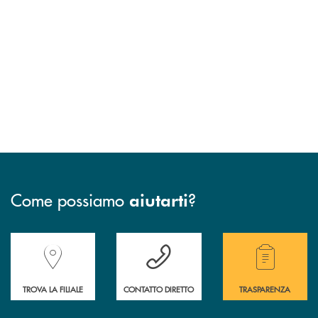
Come possiamo
?
aiutarti
Accedi all' elenco completo delle filiali della Banca.
Hai bisogno di assistenza immediata? Contatta
Hai bisogno di alcuni
TROVA LA FILIALE
CONTATTO DIRETTO
TRASPARENZA