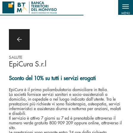
Salta al contenuto principale
MENU
SALUTE
EpiCura S.r.l
Sconto del 10% su tutti i servizi erogati
EpiCura è il primo poliambulatorio domiciliare in Italia.
La società fornisce servizi sanitari e socio-assistenziali a
domicilio, in ospedale o nel luogo indicato dall’utente. Tra le
prestazioni più richieste vi sono fisioterapia, osteopatia, servizi
infermieristici e assistenza diurna e notturna per anziani, malati
e disabili.
Il servizio è attivo 7 giorni su 7 ed è prenotabile attraverso il
numero verde gratuito 800 909 209 oppure online, attraverso il
sito.
Le prestazioni sono erogate entro 24 ore dalla richiesta