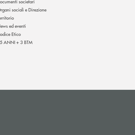
ocumenti societari
rgani sociali e Direzione
erritorio
ews ed eventi
odice Etico
5 ANNI + 3 BTM
i apre l’app di posta elettronica)