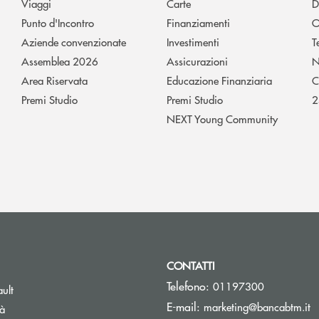
Viaggi
Carte
D
Punto d'Incontro
Finanziamenti
O
Aziende convenzionate
Investimenti
T
Assemblea 2026
Assicurazioni
N
Area Riservata
Educazione Finanziaria
C
Premi Studio
Premi Studio
2
NEXT Young Community
CONTATTI
Telefono:
01197300
Apre una nuova finestra
ult
(s
E-mail:
marketing@bancabtm.it
tà