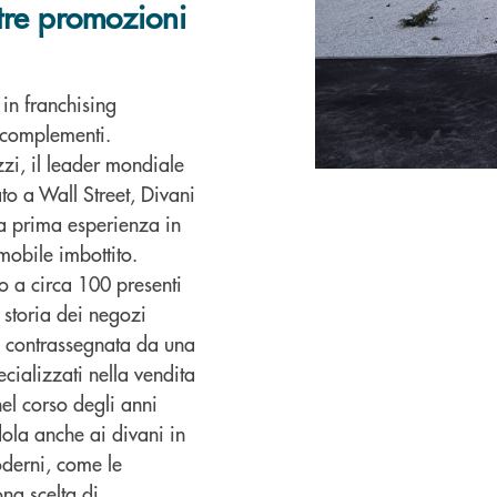
tre promozioni
in franchising
e complementi.
i, il leader mondiale
ato a Wall Street, Divani
a prima esperienza in
 mobile imbottito.
o a circa 100 presenti
la storia dei negozi
a contrassegnata da una
ializzati nella vendita
nel corso degli anni
dola anche ai divani in
moderni, come le
ona scelta di