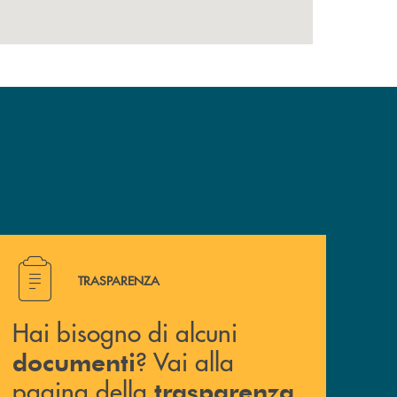
Hai bisogno di alcuni documenti ? Vai alla pagina della 
TRASPARENZA
Hai bisogno di alcuni
? Vai alla
documenti
pagina della
.
trasparenza