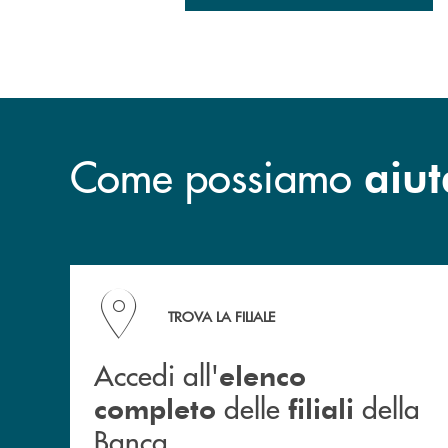
Come possiamo
aiut
Accedi all' elenco completo delle filiali della B
TROVA LA FILIALE
Accedi all'
elenco
delle
della
completo
filiali
Banca.