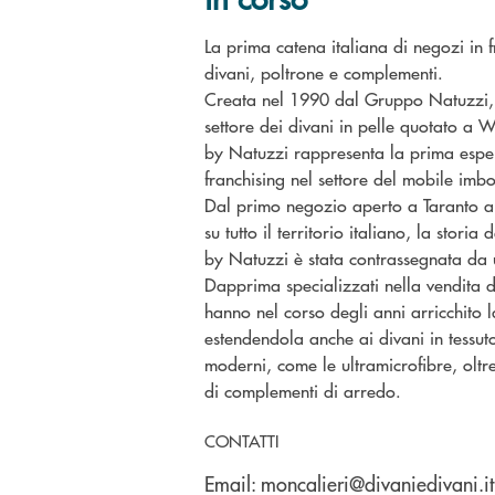
La prima catena italiana di negozi in f
divani, poltrone e complementi.
Creata nel 1990 dal Gruppo Natuzzi, 
settore dei divani in pelle quotato a W
by Natuzzi rappresenta la prima esperi
franchising nel settore del mobile imbot
Dal primo negozio aperto a Taranto a 
su tutto il territorio italiano, la stori
by Natuzzi è stata contrasseg
nata da 
Dapprima specializzati nella vendita di
hanno nel corso degli anni arricchito l
estendendola anche ai divani in tessuto 
moderni, come le ultramicrofibre, oltr
di complementi di arredo.
CONTATTI
Email:
moncalieri@divaniedivani.it