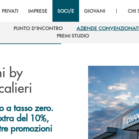
|
PRIVATI
IMPRESE
SOCI/E
GIOVANI
CHI
PUNTO D'INCONTRO
AZIENDE CONVENZIONAT
PUNTO D'INCONTRO
AZIENDE CONVENZIONAT
PREMI STUDIO
PREMI STUDIO
i by
alieri
 a tasso zero.
extra del 10%,
tre promozioni