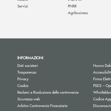
Servizi
PNRR
Agribusiness
INFORMAZIONI
Dati societari
Nuovo Defa
Trasparenza
Accessibili
Privacy
Firma Elet
Cookie
PSD2 – Op
Reclami e Risoluzione delle controversie
Whistleblo
Sicurezza web
Codice App
Apre una nuova finestra
Arbitro Controversie Finanziarie
Disconosci