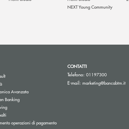
NEXT Young Community
CONTATTI
Telefono:
01197300
Apre una nuova finestra
ult
(s
E-mail:
marketing@bancabtm.it
tà
Apre una nuova finestra
tronica Avanzata
Apre una nuova finestra
en Banking
Apre una nuova finestra
wing
Apre una nuova finestra
alti
mento operazioni di pagamento