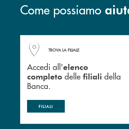
Come possiamo
aiut
Accedi all' elenco completo delle filiali della B
TROVA LA FILIALE
Accedi all'
elenco
delle
della
completo
filiali
Banca.
FILIALI