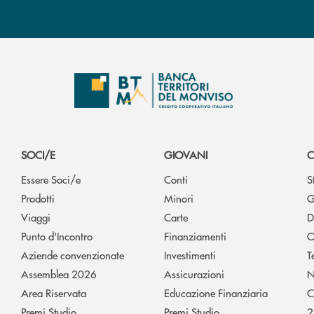
SOCI/E
GIOVANI
C
Essere Soci/e
Conti
S
Prodotti
Minori
G
Viaggi
Carte
D
Punto d'Incontro
Finanziamenti
O
Aziende convenzionate
Investimenti
T
Assemblea 2026
Assicurazioni
N
Area Riservata
Educazione Finanziaria
C
Premi Studio
Premi Studio
2