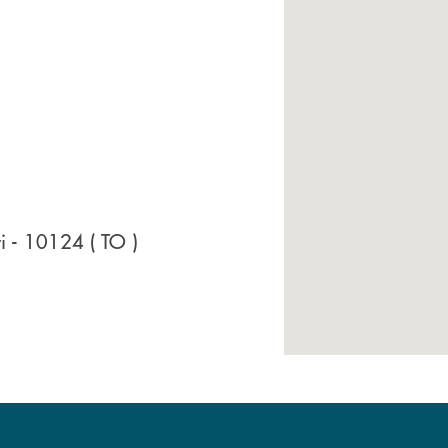
ri
- 10124
( TO )