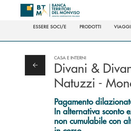
Salta al contenuto principale
ESSERE SOCI/E
PRODOTTI
VIAGGI
ESSERE SOCI/E
PRODOTTI
VIAGGI
CASA E INTERNI
Divani & Divan
Natuzzi - Monc
Pagamento dilazionato
In alternativa sconto 
non cumulabile con al
in corso