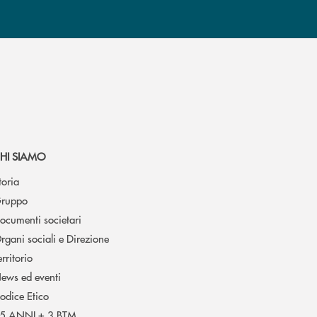
HI SIAMO
toria
ruppo
ocumenti societari
rgani sociali e Direzione
erritorio
ews ed eventi
odice Etico
5 ANNI + 3 BTM