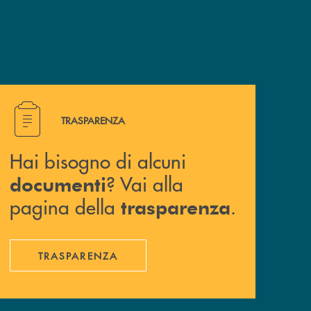
Hai bisogno di alcuni documenti ? Vai alla pagina della 
TRASPARENZA
Hai bisogno di alcuni
? Vai alla
documenti
pagina della
.
trasparenza
TRASPARENZA