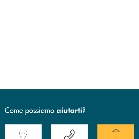
Come possiamo
?
aiutarti
Accedi all' elenco completo delle filiali della Banca.
Hai bisogno di assistenza immediata? Contatta
Hai bisogno di alcuni