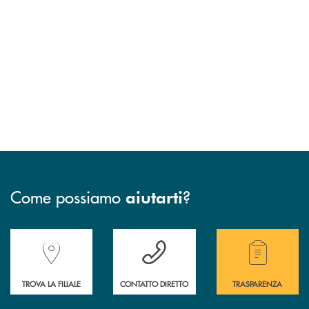
Come possiamo
?
aiutarti
Accedi all' elenco completo delle filiali della Banca.
Hai bisogno di assistenza immediata? Contatta
Hai bisogno di alcuni
TROVA LA FILIALE
CONTATTO DIRETTO
TRASPARENZA