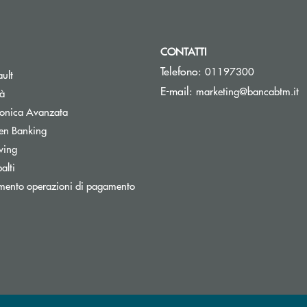
CONTATTI
Telefono:
01197300
Apre una nuova finestra
ult
(s
E-mail:
marketing@bancabtm.it
tà
Apre una nuova finestra
tronica Avanzata
Apre una nuova finestra
en Banking
Apre una nuova finestra
wing
Apre una nuova finestra
alti
mento operazioni di pagamento