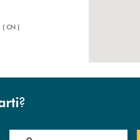
1
( CN )
?
arti