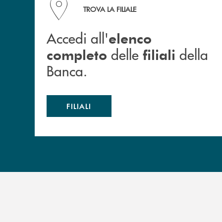
Accedi all' elenco completo delle filiali della B
TROVA LA FILIALE
Accedi all'
elenco
delle
della
completo
filiali
Banca.
FILIALI