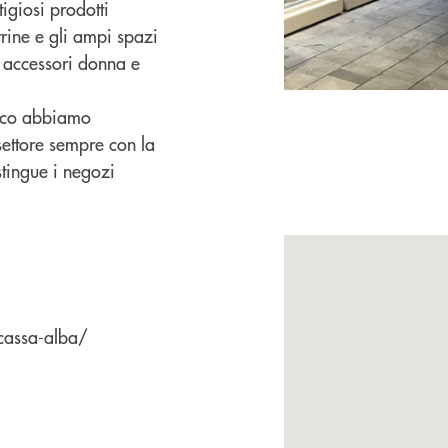
tigiosi prodotti
rine e gli ampi spazi
i accessori donna e
orico abbiamo
settore sempre con la
stingue i negozi
cassa-alba/