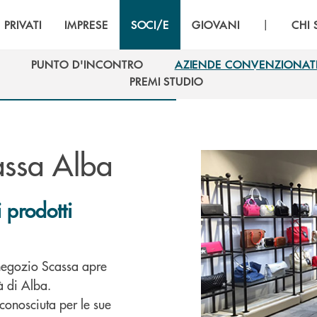
|
PRIVATI
IMPRESE
SOCI/E
GIOVANI
CHI
PUNTO D'INCONTRO
AZIENDE CONVENZIONAT
PUNTO D'INCONTRO
AZIENDE CONVENZIONAT
PREMI STUDIO
PREMI STUDIO
assa Alba
i prodotti
 negozio Scassa apre
à di Alba.
 conosciuta per le sue