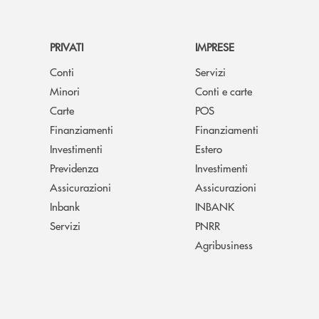
PRIVATI
IMPRESE
Conti
Servizi
Minori
Conti e carte
Carte
POS
Finanziamenti
Finanziamenti
Investimenti
Estero
Previdenza
Investimenti
Assicurazioni
Assicurazioni
Inbank
INBANK
Servizi
PNRR
Agribusiness