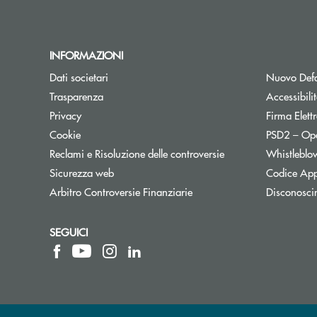
INFORMAZIONI
Dati societari
Nuovo Defa
Trasparenza
Accessibili
Privacy
Firma Elet
Cookie
PSD2 – Op
Reclami e Risoluzione delle controversie
Whistleblo
Sicurezza web
Codice App
Apre una nuova finestra
Arbitro Controversie Finanziarie
Disconosci
SEGUICI