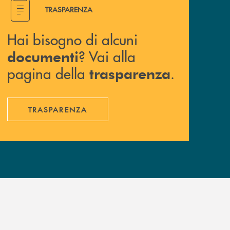
Hai bisogno di alcuni documenti ? Vai alla pagina della 
TRASPARENZA
Hai bisogno di alcuni
? Vai alla
documenti
pagina della
.
trasparenza
TRASPARENZA