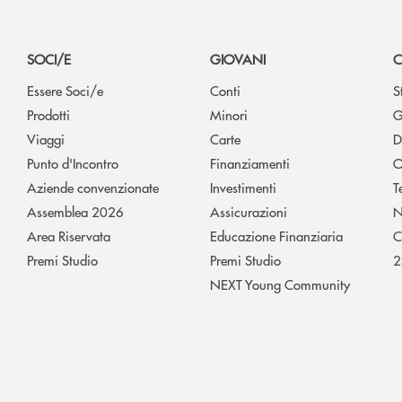
SOCI/E
GIOVANI
C
Essere Soci/e
Conti
S
Prodotti
Minori
G
Viaggi
Carte
D
Punto d'Incontro
Finanziamenti
O
Aziende convenzionate
Investimenti
T
Assemblea 2026
Assicurazioni
N
Area Riservata
Educazione Finanziaria
C
Premi Studio
Premi Studio
2
NEXT Young Community