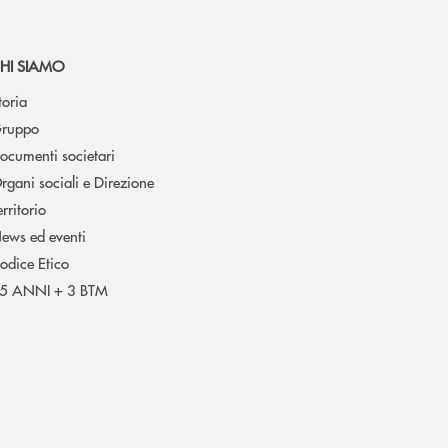
HI SIAMO
toria
ruppo
ocumenti societari
rgani sociali e Direzione
erritorio
ews ed eventi
odice Etico
5 ANNI + 3 BTM