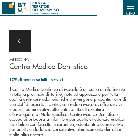
Salta al contenuto principale
MENU
MEDICINA
Centro Medico Dentistico
10% di sconto su tutti i servizi
Il Centro Medico Dentistico di Macello è un punto di riferimento
in tutta la provincia di Torino, noto ed apprezzato per l’alta
qualità delle
cure odontoiatriche
che vengono proposte. Forte di
uno staff di esperti, il centro, con sede a Macello, offre servizi
moderni ed innovativi, effettuati tramite attrezzatura
all’avanguardia. Nello specifico, Centro Medico Dentistico si
occupa di
ortodonzia infantile
e per adulti, ortodonzia estetica
invisibile e con faccette in ceramica, odontoiatria conservativa
per adulti, endodonzia conservativa,
sbiancamento dentale
e
molto altro ancora.