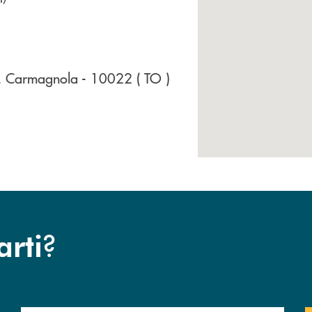
, Carmagnola
- 10022
( TO )
?
arti