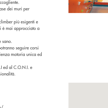
ccogliente.
ase dei muri per
 climber più esigenti e
si è mai approcciato a
e sano.
potranno seguire corsi
ienza motoria unica ed
.I ed al C.O.N.I. e
ionalità.
m/