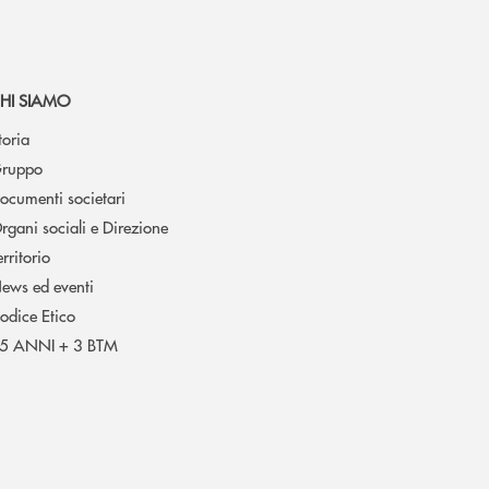
HI SIAMO
toria
ruppo
ocumenti societari
rgani sociali e Direzione
erritorio
ews ed eventi
odice Etico
5 ANNI + 3 BTM