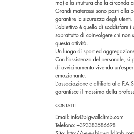
mq) e la struttura che la circonda a
Grandi materassi sono posti alla b
garantire la sicurezza degli utenti.
L’obiettivo è quello di soddisfare i
soprattutto di coinvolgere chi non 
questa attività.
Un luogo di sport ed aggregazion
Con l’assistenza del personale, si 
di avvicinamento vivendo un’esper
emozionante.
L’associazione è affiliata alla F.A.S
garantisce il massimo della profess
CONTATTI
Email:
info@bigwallclimb.com
Telefono:
+393383586698
Sito:
http://www.bigwallclimb.co