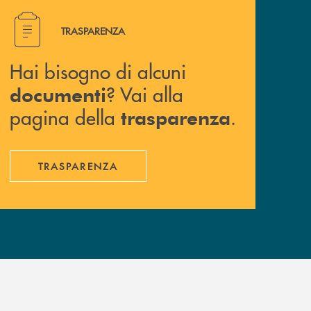
Hai bisogno di alcuni documenti ? Vai alla pagina della 
TRASPARENZA
Hai bisogno di alcuni
? Vai alla
documenti
pagina della
.
trasparenza
TRASPARENZA