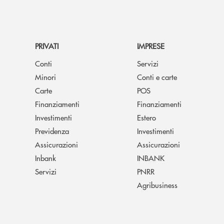
PRIVATI
IMPRESE
Conti
Servizi
Minori
Conti e carte
Carte
POS
Finanziamenti
Finanziamenti
Investimenti
Estero
Previdenza
Investimenti
Assicurazioni
Assicurazioni
Inbank
INBANK
Servizi
PNRR
Agribusiness