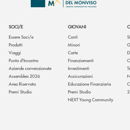
SOCI/E
GIOVANI
C
Essere Soci/e
Conti
S
Prodotti
Minori
G
Viaggi
Carte
D
Punto d'Incontro
Finanziamenti
O
Aziende convenzionate
Investimenti
T
Assemblea 2026
Assicurazioni
N
Area Riservata
Educazione Finanziaria
C
Premi Studio
Premi Studio
2
NEXT Young Community