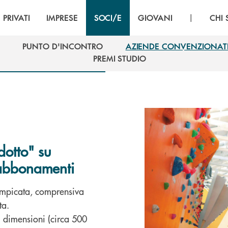
|
PRIVATI
IMPRESE
SOCI/E
GIOVANI
CHI
PUNTO D'INCONTRO
AZIENDE CONVENZIONAT
PUNTO D'INCONTRO
AZIENDE CONVENZIONAT
PREMI STUDIO
PREMI STUDIO
dotto" su
e abbonamenti
rampicata, comprensiva
ta.
li dimensioni (circa 500