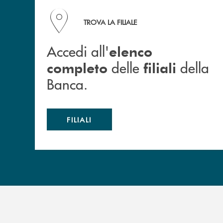
Accedi all' elenco completo delle filiali della B
TROVA LA FILIALE
Accedi all'
elenco
delle
della
completo
filiali
Banca.
FILIALI