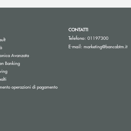
CONTATTI
Telefono:
01197300
Apre una nuova finestra
ult
(s
E-mail:
marketing@bancabtm.it
tà
Apre una nuova finestra
tronica Avanzata
Apre una nuova finestra
en Banking
Apre una nuova finestra
wing
Apre una nuova finestra
alti
mento operazioni di pagamento