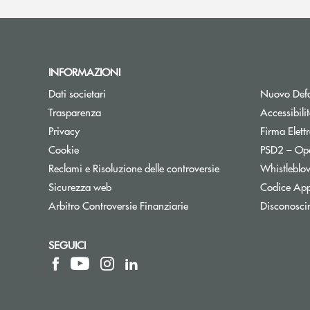
INFORMAZIONI
Dati societari
Nuovo Defa
Trasparenza
Accessibili
Privacy
Firma Elet
Cookie
PSD2 – Op
Reclami e Risoluzione delle controversie
Whistleblo
Sicurezza web
Codice App
Apre una nuova finestra
Arbitro Controversie Finanziarie
Disconosci
SEGUICI