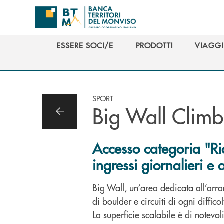
Salta al contenuto principale
ESSERE SOCI/E
PRODOTTI
VIAGGI
ESSERE SOCI/E
PRODOTTI
VIAGGI
SPORT
Big Wall Climb
Accesso categoria "Ri
ingressi giornalieri 
Big Wall, un’area dedicata all’ar
di boulder e circuiti di ogni difficol
La superficie scalabile è di notevo