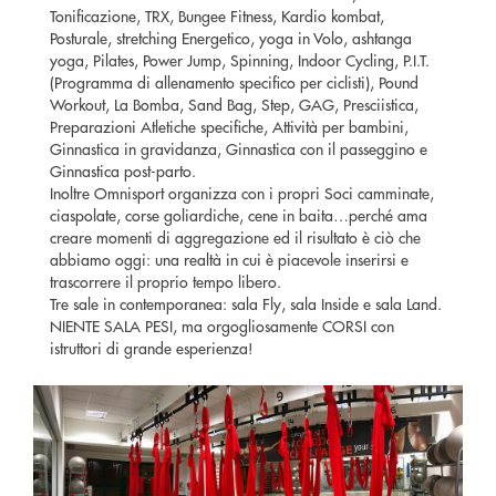
Tonificazione, TRX, Bungee Fitness, Kardio kombat,
Posturale, stretching Energetico, yoga in Volo, ashtanga
yoga, Pilates, Power Jump, Spinning, Indoor Cycling, P.I.T.
(Programma di allenamento specifico per ciclisti), Pound
Workout, La Bomba, Sand Bag, Step, GAG, Presciistica,
Preparazioni Atletiche specifiche, Attività per bambini,
Ginnastica in gravidanza, Ginnastica con il passeggino e
Ginnastica post-parto.
Inoltre Omnisport organizza con i propri Soci camminate,
ciaspolate, corse goliardiche, cene in baita…perché ama
creare momenti di aggregazione ed il risultato è ciò che
abbiamo oggi: una realtà in cui è piacevole inserirsi e
trascorrere il proprio tempo libero.
Tre sale in contemporanea: sala Fly, sala Inside e sala Land.
NIENTE SALA PESI, ma orgogliosamente CORSI con
istruttori di grande esperienza!