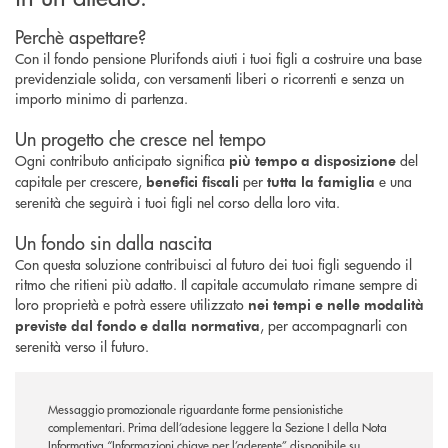
Perchè aspettare?
Con il fondo pensione Plurifonds aiuti i tuoi figli a costruire una base
previdenziale solida, con versamenti liberi o ricorrenti e senza un
importo minimo di partenza.
Un progetto che cresce nel tempo
Ogni contributo anticipato significa
del
più tempo a disposizione
capitale per crescere,
per
e una
benefici fiscali
tutta la famiglia
serenità che seguirà i tuoi figli nel corso della loro vita.
Un fondo sin dalla nascita
Con questa soluzione contribuisci al futuro dei tuoi figli seguendo il
ritmo che ritieni più adatto. Il capitale accumulato rimane sempre di
loro proprietà e potrà essere utilizzato
nei tempi e nelle modalità
, per accompagnarli con
previste dal fondo e dalla normativa
serenità verso il futuro.
Messaggio promozionale riguardante forme pensionistiche
complementari. Prima dell’adesione leggere la Sezione I della Nota
Informativa “Informazioni chiave per l’aderente” disponibile su