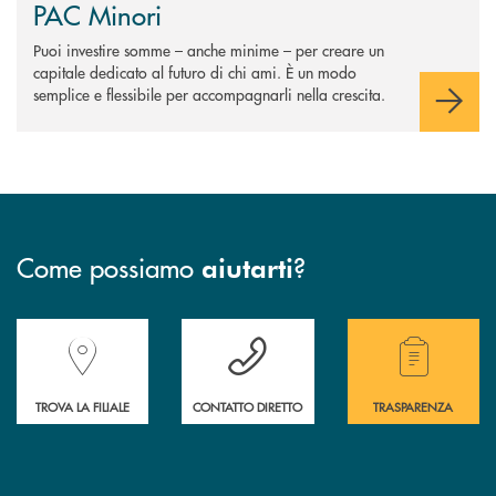
PAC Minori
Puoi investire somme – anche minime – per creare un
capitale dedicato al futuro di chi ami. È un modo
semplice e flessibile per accompagnarli nella crescita.
Come possiamo
?
aiutarti
Accedi all' elenco completo delle filiali della Banca.
Hai bisogno di assistenza immediata? Contatta
Hai bisogno di alcuni
TROVA LA FILIALE
CONTATTO DIRETTO
TRASPARENZA