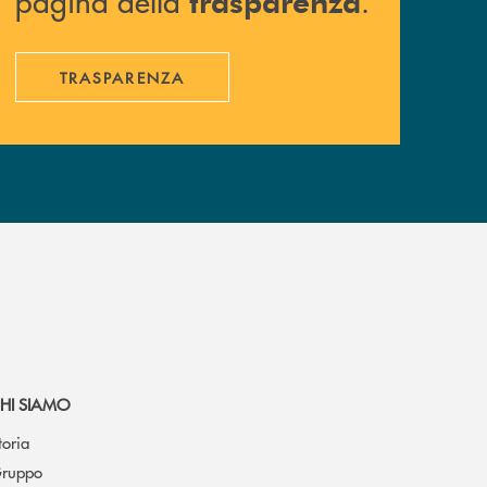
pagina della
.
trasparenza
TRASPARENZA
HI SIAMO
toria
ruppo