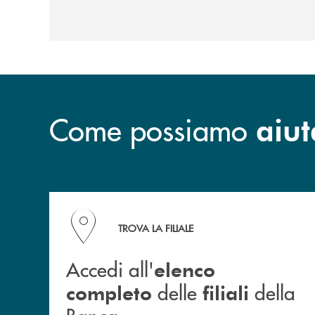
Come possiamo
aiut
Accedi all' elenco completo delle filiali della B
TROVA LA FILIALE
Accedi all'
elenco
delle
della
completo
filiali