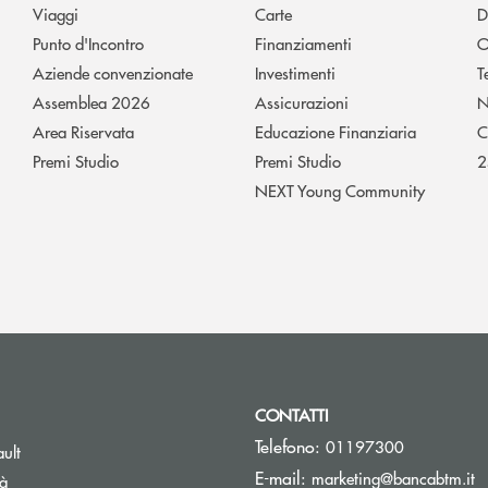
Viaggi
Carte
D
Punto d'Incontro
Finanziamenti
O
Aziende convenzionate
Investimenti
T
Assemblea 2026
Assicurazioni
N
Area Riservata
Educazione Finanziaria
C
Premi Studio
Premi Studio
2
NEXT Young Community
CONTATTI
Telefono:
01197300
Apre una nuova finestra
ult
(s
E-mail:
marketing@bancabtm.it
tà