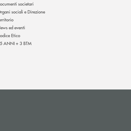
ocumenti societari
rgani sociali e Direzione
erritorio
ews ed eventi
odice Etico
5 ANNI + 3 BTM
i apre l’app di posta elettronica)