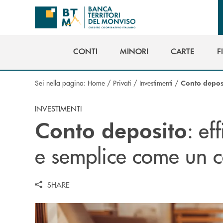
Salta al contenuto principale
CONTI
MINORI
CARTE
F
CONTI
MINORI
CARTE
F
Sei nella pagina:
Home
/
Privati
/
Investimenti
/
Conto depos
INVESTIMENTI
: ef
Conto deposito
e semplice come un c
SHARE