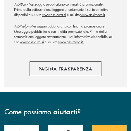
AsSìYou
- Messaggio pubblicitario con finalità promozionale.
Prima della sottoscrizione leggere attentamente il set informativo
disponibile sul sito
www.assicura.si
e sul sito
www.assimoco.it
AsSìHelp
- Messaggio pubblicitario con finalità promozionale.
Messaggio pubblicitario con finalità promozionale. Prima della
sottoscrizione leggere attentamente il set informativo disponibile sul
sito
www.assicura.si
e sul sito
www.assimoco.it
.
PAGINA TRASPARENZA
Come possiamo
?
aiutarti
Accedi all' elenco completo delle filiali della Banca.
Hai bisogno di assistenza immediata? Contatta
Hai bisogno di alcuni