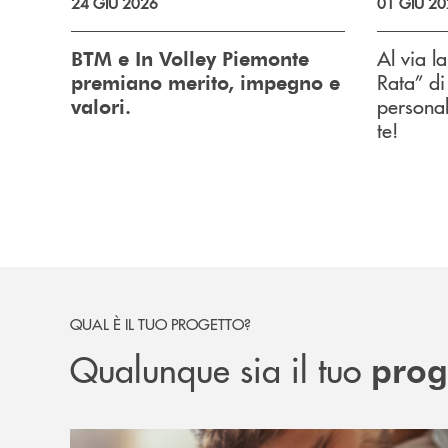
24 GIU 2026
01 GIU 2
Al via l
BTM e In Volley Piemonte
Rata” di 
premiano merito, impegno e
personal
valori.
te!
QUAL È IL TUO PROGETTO?
Qualunque sia il tuo
proge