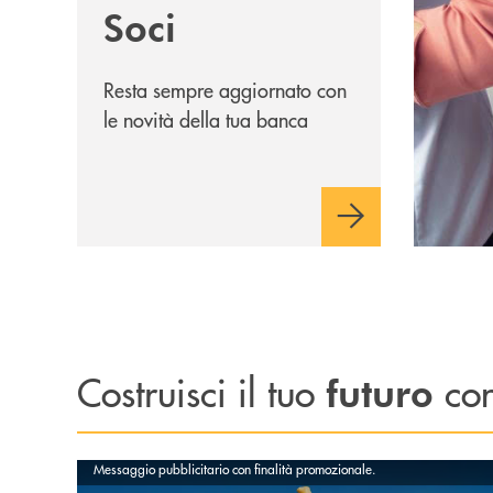
Soci
Resta sempre aggiornato con
le novità della tua banca
Costruisci il tuo
con
futuro
Scopri di più Ricarica TEEN
Messaggio pubblicitario con finalità promozionale.