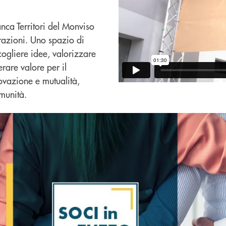
ca Territori del Monviso
razioni. Uno spazio di
cogliere idee, valorizzare
erare valore per il
ovazione e mutualità,
omunità.
iù