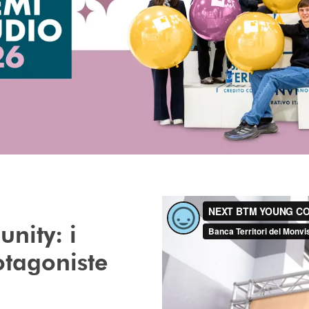
nity: i
otagoniste