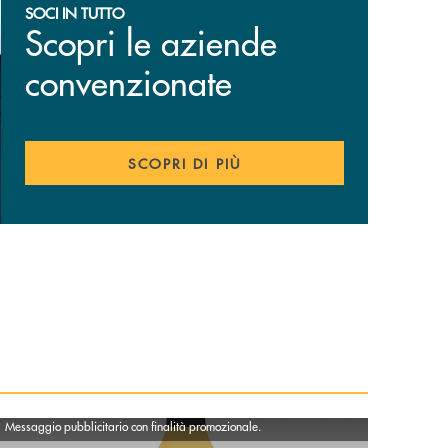
SOCI IN TUTTO
Scopri le aziende
convenzionate
SCOPRI DI PIÙ
copri di più E.ON ENERGIA
Messaggio pubblicitario con finalità promozionale.