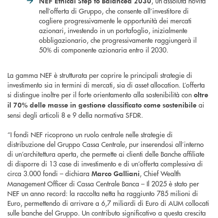
, un’assoluta novità
NEF Ethical Step to Balanced 2030
nell’offerta di Gruppo, che consente all’investitore di
cogliere progressivamente le opportunità dei mercati
azionari, investendo in un portafoglio, inizialmente
obbligazionario, che progressivamente raggiungerà il
50% di componente azionaria entro il 2030.
La gamma NEF è strutturata per coprire le principali strategie di
investimento sia in termini di mercati, sia di asset allocation. L’offerta
si distingue inoltre per il forte orientamento alla sostenibilità con
oltre
ai
il 70% delle masse in gestione classificato come sostenibile
sensi degli articoli 8 e 9 della normativa SFDR.
“I fondi NEF ricoprono un ruolo centrale nelle strategie di
distribuzione del Gruppo Cassa Centrale, pur inserendosi all’interno
di un’architettura aperta, che permette ai clienti delle Banche affiliate
di disporre di 13 case di investimento e di un’offerta complessiva di
circa 3.000 fondi – dichiara
, Chief Wealth
Marco Galliani
Management Officer di Cassa Centrale Banca – Il 2025 è stato per
NEF un anno record: la raccolta netta ha raggiunto 785 milioni di
Euro, permettendo di arrivare a 6,7 miliardi di Euro di AUM collocati
sulle banche del Gruppo. Un contributo significativo a questa crescita