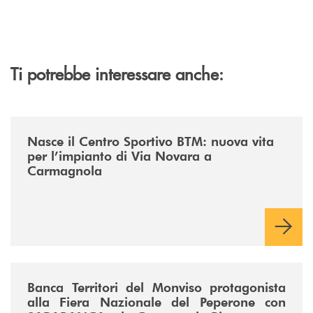
Ti potrebbe interessare anche:
/news/centro-sportivo-btm/
Nasce il Centro Sportivo BTM: nuova vita
per l’impianto di Via Novara a
Carmagnola
/news/fiera-nazionale-del-peperone-con-sarabanca-e-la-cena-per-la-ri
Banca Territori del Monviso protagonista
alla Fiera Nazionale del Peperone con