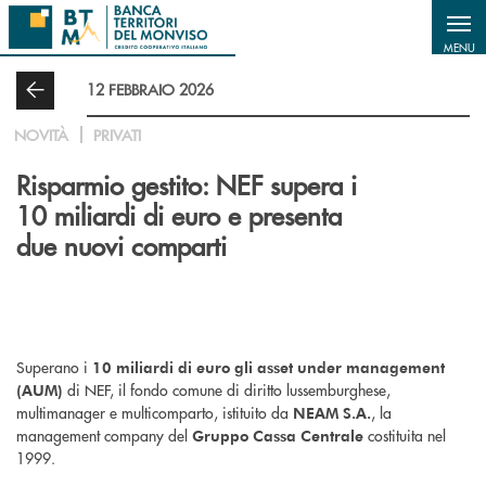
Salta al contenuto principale
MENU
12 FEBBRAIO 2026
NOVITÀ
PRIVATI
Risparmio gestito: NEF supera i
10 miliardi di euro e presenta
due nuovi comparti
Superano i
10 miliardi di euro gli asset under management
di NEF, il fondo comune di diritto lussemburghese,
(AUM)
multimanager e multicomparto, istituito da
, la
NEAM S.A.
management company del
costituita nel
Gruppo Cassa Centrale
1999.