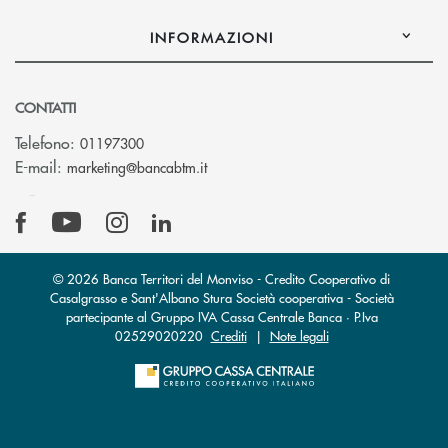
INFORMAZIONI
CONTATTI
Telefono:
01197300
(si apre l’app di posta elettronica)
E-mail:
marketing@bancabtm.it
© 2026 Banca Territori del Monviso - Credito Cooperativo di
Casalgrasso e Sant'Albano Stura Società cooperativa - Società
partecipante al Gruppo IVA Cassa Centrale Banca · P.Iva
02529020220
Crediti
|
Note legali