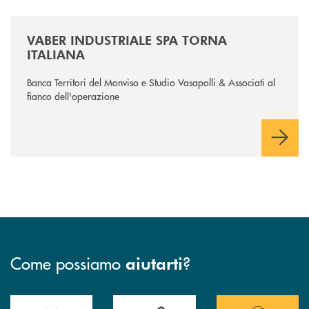
/news/vaber-industriale-spa/
VABER INDUSTRIALE SPA TORNA
ITALIANA
Banca Territori del Monviso e Studio Vasapolli & Associati al
fianco dell'operazione
Come possiamo
?
aiutarti
Accedi all' elenco completo delle filiali della Banca.
Hai bisogno di assistenza immediata? Contatta
Hai bisogno di alcuni