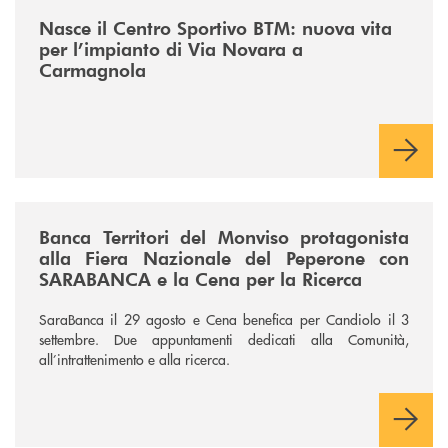
/news/centro-sportivo-btm/
Nasce il Centro Sportivo BTM: nuova vita
per l’impianto di Via Novara a
Carmagnola
/news/fiera-nazionale-del-peperone-con-sarabanca-e-la-cena-per-la-ri
Banca Territori del Monviso protagonista
alla Fiera Nazionale del Peperone con
SARABANCA e la Cena per la Ricerca
SaraBanca il 29 agosto e Cena benefica per Candiolo il 3
settembre. Due appuntamenti dedicati alla Comunità,
all’intrattenimento e alla ricerca.