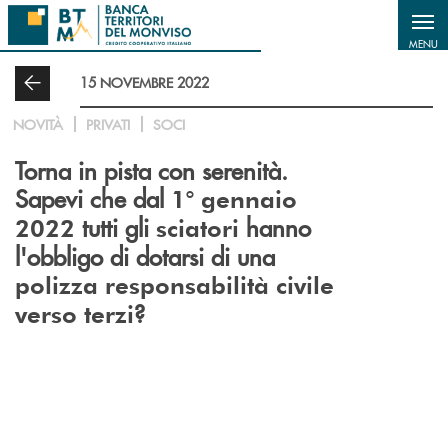
Salta al contenuto principale
MENU
15 NOVEMBRE 2022
NOVITÀ
PRIVATI
SOCI
Torna in pista con serenità.
Sapevi che dal
1° gennaio
tutti gli
hanno
2022
sciatori
l'obbligo di dotarsi di una
polizza responsabilità civile
?
verso terzi