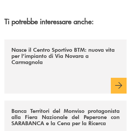
Ti potrebbe interessare anche:
/news/centro-sportivo-btm/
Nasce il Centro Sportivo BTM: nuova vita
per l’impianto di Via Novara a
Carmagnola
/news/fiera-nazionale-del-peperone-con-sarabanca-e-la-cena-per-la-ri
Banca Territori del Monviso protagonista
alla Fiera Nazionale del Peperone con
SARABANCA e la Cena per la Ricerca