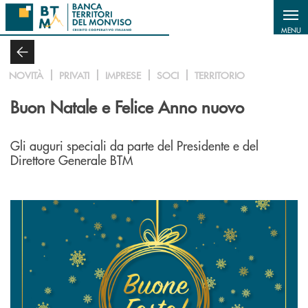
Salta al contenuto principale
MENU
NOVITÀ
PRIVATI
IMPRESE
SOCI
TERRITORIO
Buon Natale e Felice Anno nuovo
Gli auguri speciali da parte del Presidente e del
Direttore Generale BTM