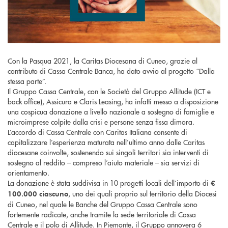
Con la Pasqua 2021, la Caritas Diocesana di Cuneo, grazie al
contributo di Cassa Centrale Banca, ha dato avvio al progetto “Dalla
stessa parte”.
Il Gruppo Cassa Centrale, con le Società del Gruppo Allitude (ICT e
back office), Assicura e Claris Leasing, ha infatti messo a disposizione
una cospicua donazione a livello nazionale a sostegno di famiglie e
microimprese colpite dalla crisi e persone senza fissa dimora.
L’accordo di Cassa Centrale con Caritas Italiana consente di
capitalizzare l’esperienza maturata nell’ultimo anno dalle Caritas
diocesane coinvolte, sostenendo sui singoli territori sia interventi di
sostegno al reddito – compreso l’aiuto materiale – sia servizi di
orientamento.
La donazione è stata suddivisa in 10 progetti locali dell’importo di
€
, uno dei quali proprio sul territorio della Diocesi
100.000 ciascuno
di Cuneo, nel quale le Banche del Gruppo Cassa Centrale sono
fortemente radicate, anche tramite la sede territoriale di Cassa
Centrale e il polo di Allitude. In Piemonte, il Gruppo annovera 6