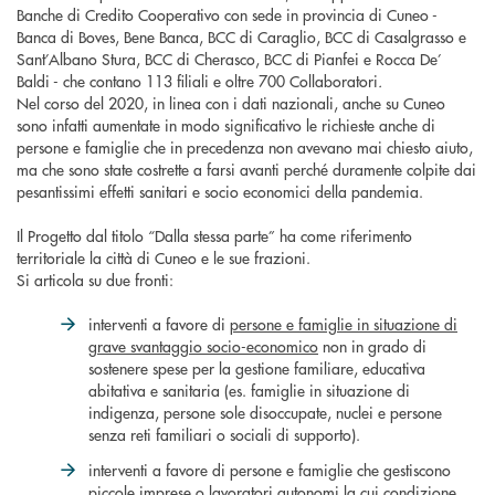
Banche di Credito Cooperativo con sede in provincia di Cuneo -
Banca di Boves, Bene Banca, BCC di Caraglio, BCC di Casalgrasso e
Sant’Albano Stura, BCC di Cherasco, BCC di Pianfei e Rocca De’
Baldi - che contano 113 filiali e oltre 700 Collaboratori
.
Nel corso del 2020, in linea con i dati nazionali, anche su Cuneo
sono infatti aumentate in modo significativo le richieste anche di
persone e famiglie che in precedenza non avevano mai chiesto aiuto,
ma che sono state costrette a farsi avanti perché duramente colpite dai
pesantissimi effetti sanitari e socio economici della pandemia.
Il Progetto dal titolo “Dalla stessa parte” ha come riferimento
territoriale la città di Cuneo e le sue frazioni.
Si articola su due fronti:
interventi a favore di
persone e famiglie in situazione di
grave svantaggio socio-economico
non in grado di
sostenere spese per la gestione familiare, educativa
abitativa e sanitaria (es. famiglie in situazione di
indigenza, persone sole disoccupate, nuclei e persone
senza reti familiari o sociali di supporto).
interventi a favore di persone e famiglie che gestiscono
piccole imprese o lavoratori autonomi
la cui condizione