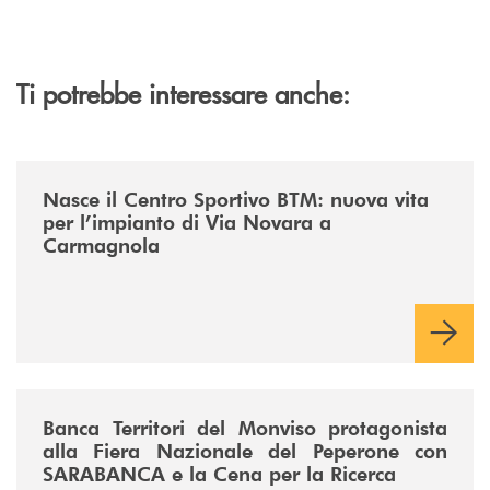
Ti potrebbe interessare anche:
/news/centro-sportivo-btm/
Nasce il Centro Sportivo BTM: nuova vita
per l’impianto di Via Novara a
Carmagnola
/news/fiera-nazionale-del-peperone-con-sarabanca-e-la-cena-per-la-ri
Banca Territori del Monviso protagonista
alla Fiera Nazionale del Peperone con
SARABANCA e la Cena per la Ricerca