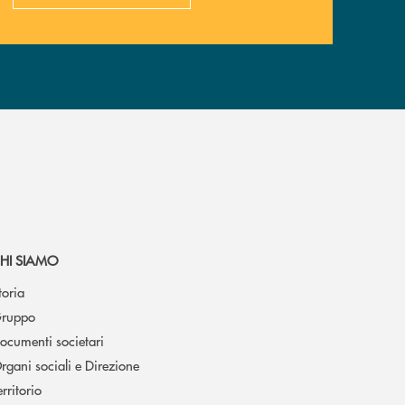
HI SIAMO
toria
ruppo
ocumenti societari
rgani sociali e Direzione
erritorio