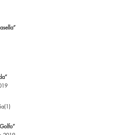
asella”
da”
2019
 Golfo”
o 2019