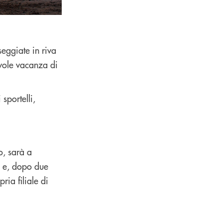
seggiate in riva
vole vacanza di
sportelli,
o, sarà a
a e, dopo due
ria filiale di