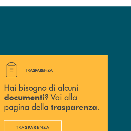
Hai bisogno di alcuni documenti ? Vai alla pagina della 
TRASPARENZA
Hai bisogno di alcuni
? Vai alla
documenti
pagina della
.
trasparenza
TRASPARENZA