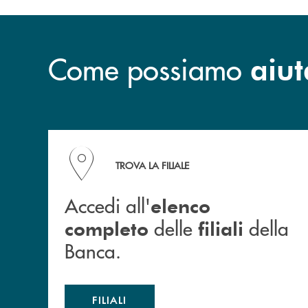
Come possiamo
aiut
Accedi all' elenco completo delle filiali della B
TROVA LA FILIALE
Accedi all'
elenco
delle
della
completo
filiali
Banca.
FILIALI