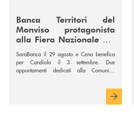
/news/fiera-nazionale-del-peperone-con-sarabanca-e-l
/
Banca Territori del
Monviso protagonista
alla Fiera Nazionale del
Peperone con
SaraBanca il 29 agosto e Cena benefica
SARABANCA e la Cena
per Candiolo il 3 settembre. Due
per la Ricerca
appuntamenti dedicati alla Comunità,
all’intrattenimento e alla ricerca.