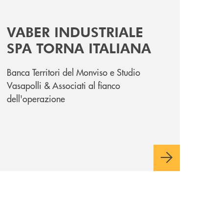
a-cena-per-la-ricerca/
news/vaber-industriale-spa/
VABER INDUSTRIALE
SPA TORNA ITALIANA
Banca Territori del Monviso e Studio
Vasapolli & Associati al fianco
dell'operazione