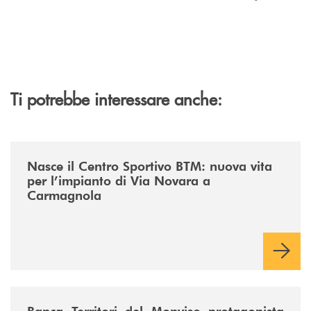
Ti potrebbe interessare anche:
/news/centro-sportivo-btm/
Nasce il Centro Sportivo BTM: nuova vita
per l’impianto di Via Novara a
Carmagnola
/news/fiera-nazionale-del-peperone-con-sarabanca-e-la-cena-per-la-ri
Banca Territori del Monviso protagonista