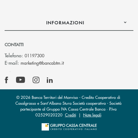
INFORMAZIONI
CONTATTI
Telefono:
01197300
(si apre l’app di posta elettronica)
E-mail:
marketing@bancabtm.it
© 2026 Banca Territori del Monviso - Credito Cooperativo di
Casalgrasso e Sant'Albano Stura Società cooperativa - Società
partecipante al Gruppo IVA Cassa Centrale Banca · P.Iva
02529020220
Crediti
|
Note legali