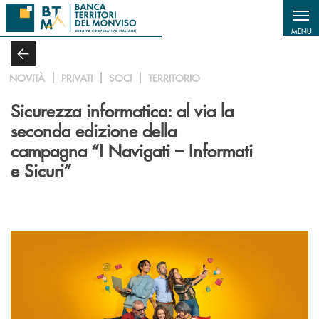
Salta al contenuto principale
MENU
NOVITÀ
PRIVATI
SOCI
TERRITORIO
Sicurezza informatica: al via la
seconda edizione della
campagna “I Navigati – Informati
e Sicuri”