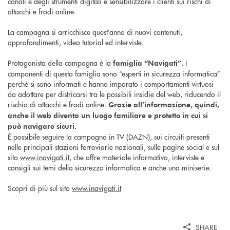
canali e degli strumenti digitali e sensibilizzare i clienti sui rischi di
attacchi e frodi online.
La campagna si arricchisce quest’anno di nuovi contenuti,
approfondimenti, video tutorial ed interviste.
Protagonista della campagna è la
I
famiglia “Navigati”.
componenti di questa famiglia sono “esperti in sicurezza informatica”
perché si sono informati e hanno imparato i comportamenti virtuosi
da adottare per districarsi tra le possibili insidie del web, riducendo il
rischio di attacchi e frodi online.
Grazie all’informazione, quindi,
anche il web diventa un luogo familiare e protetto in cui si
può navigare sicuri.
È possibile seguire la campagna in TV (DAZN), sui circuiti presenti
nelle principali stazioni ferroviarie nazionali, sulle pagine social e sul
sito
www.inavigati.it
, che offre materiale informativo, interviste e
consigli sui temi della sicurezza informatica e anche una miniserie.
Scopri di più sul sito
www.inavigati.it
SHARE