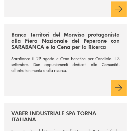
/news/fiera-nazionale-del-peperone-con-sarabanca-e-la-cena-per-la-ri
Banca Territori del Monviso protagonista
alla Fiera Nazionale del Peperone con
SARABANCA e la Cena per la Ricerca
SaraBanca il 29 agosto e Cena benefica per Candiolo il 3
settembre. Due appuntamenti dedicati alla Comunità,
all’intrattenimento e alla ricerca.
/news/vaber-industriale-spa/
VABER INDUSTRIALE SPA TORNA
ITALIANA