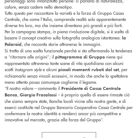
personaggi sono innanzitutto persone: ci parlano di naturalezza,
calore, senza cadere nello stereotipo.
Tutto questo per raccontare la varietà e la forza di Gruppo Cassa
Centrale, che come l’Italia, comprende realtà solo apparentemente
diverse tra loro, ma che insieme diventano più grandi e più forti.
Per la campagna stampa, in piena rivoluzione digitale, si è scelto di
basare il concept creativo sulla fotografia analogica istantanea:
la
, che racconta storie attraverso le immagini.
Polaroid
Si tratta di una scelta funzionale perché si sta affermando la tendenza
a “ritornare alle origini”; il
viene qui
pittogramma di Gruppo
rappresentato attraverso tante scene di vita quotidiana con alcuni
scatti
Instagram style
e alcuni
, per
piccoli momenti rubati dal set
richiamarlo senza vincoli eccessivi, in modo che anche lo spettatore
meno attento possa comunque coglierne il legame.
“Il nostro valore – commenta il
Presidente di Cassa Centrale
,
– è proprio quello di essere rimaste ciò
Banca
Giorgio Fracalossi
che siamo sempre state, Banche locali vicine alla nostra gente, e di
esserci costituite nel Gruppo Bancario Cooperativo Cassa Centrale per
confermare la nostra identità e renderci ancor più competitive e
innovative sul mercato, grazie alla forza del Gruppo”.