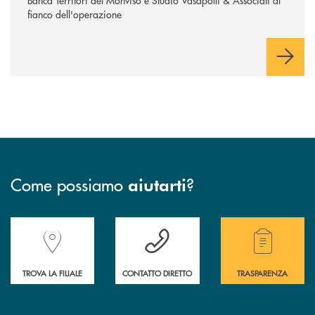
Banca Territori del Monviso e Studio Vasapolli & Associati al
fianco dell'operazione
Come possiamo
?
aiutarti
Accedi all' elenco completo delle filiali della Banca.
Hai bisogno di assistenza immediata? Contatta
Hai bisogno di alcuni
TROVA LA FILIALE
CONTATTO DIRETTO
TRASPARENZA