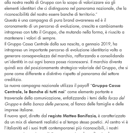
alla nostra realtà di Gruppo con lo scopo di valorizzare sia gli
elementi identitari che ci distinguono nel panorama nazionale, che la
riconoscibilità del nostro essere banche di territorio.”
Questa è una campagna di pura brand awareness ed è il
coronamento di un percorso di evoluzione, crescita e cambiamento
intrapreso con tutto il Gruppo, che mutando nella forma, è riuscito a
mantenere i valori di sempre.
Il Gruppo Cassa Centrale dalla sua nascita, a gennaio 2019, ha
intrapreso un importante percorso di evoluzione identitaria volto a
generare consapevolezza del marchio, rafforzando e consolidando
un’identità in cui ogni banca possa riconoscersi. Il marchio diventa
quindi eco del posizionamento strategico-valoriale del Gruppo, che si
pone come differente e distintivo rispetto al panorama del settore
creditizio.
La nuova campagna nazionale utilizza il payoff “
Gruppo Cassa
” come elemento portante e
Centrale, le Banche di tutti noi
trasversale della comunicazione, enfatizzando i temi della
forza del
Gruppo
e della
banca delle persone
, al fianco delle famiglie e delle
imprese italiane.
Il nuovo spot, diretto dal
è caratterizzato
regista Matteo Bonifazio,
da un mix di elementi realistici e al tempo stesso poetici. Al centro vi è
l’italianità ed i suoi tratti contemporanei più riconoscibili, i nostri