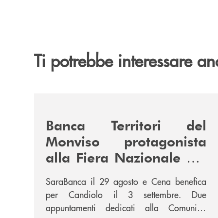
Ti potrebbe interessare an
/news/fiera-nazionale-del-peperone-con-sarabanc
Banca Territori del
Monviso protagonista
alla Fiera Nazionale del
Peperone con
SaraBanca il 29 agosto e Cena benefica
SARABANCA e la Cena
per Candiolo il 3 settembre. Due
per la Ricerca
appuntamenti dedicati alla Comunità,