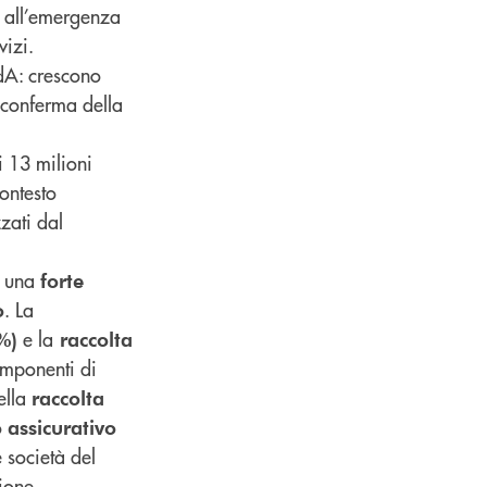
e all’emergenza
vizi.
CdA: crescono
 conferma della
i 13 milioni
ontesto
zati dal
a una
forte
. La
o
e la
%)
raccolta
omponenti di
ella
raccolta
o
assicurativo
 società del
ione.