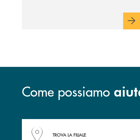
all’intrattenimento e alla ricerca.
Come possiamo
aiut
Accedi all' elenco completo delle filiali della B
TROVA LA FILIALE