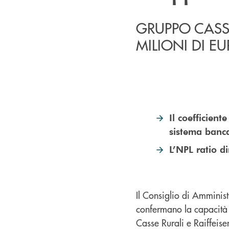
GRUPPO CASSA
MILIONI DI E
Il coefficient
sistema banca
L’NPL ratio d
Il Consiglio di Amminis
confermano la capacità
Casse Rurali e Raiffeis