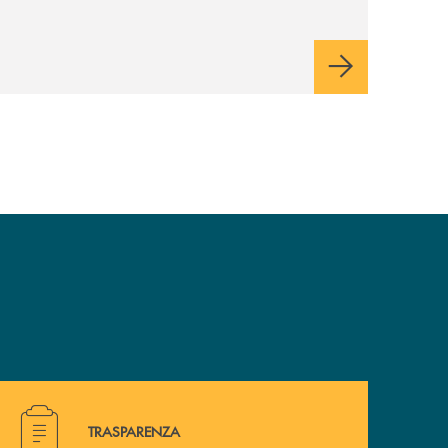
Hai bisogno di alcuni documenti ? Vai alla pagina della 
TRASPARENZA