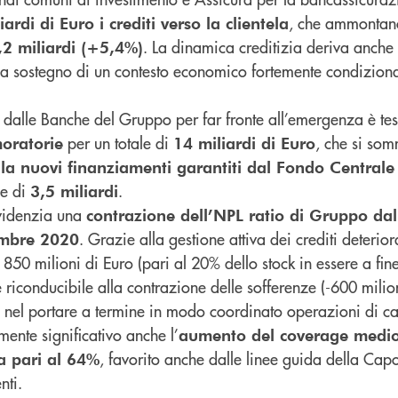
, che ammontan
rdi di Euro i crediti verso la clientela
. La dinamica creditizia deriva anche
,2 miliardi (+5,4%)
 a sostegno di un contesto economico fortemente condiziona
o dalle Banche del Gruppo per far fronte all’emergenza è te
per un totale di
, che si so
moratorie
14 miliardi di Euro
la nuovi finanziamenti garantiti dal Fondo Centrale
le di
.
3,5 miliardi
evidenzia una
contrazione dell’NPL ratio di Gruppo da
. Grazie alla gestione attiva dei crediti deteriora
embre 2020
 850 milioni di Euro (pari al 20% dello stock in essere a fin
 riconducibile alla contrazione delle sofferenze (-600 milion
nel portare a termine in modo coordinato operazioni di ca
mente significativo anche l’
aumento del coverage medio 
, favorito anche dalle linee guida della Ca
ta pari al 64%
nti.