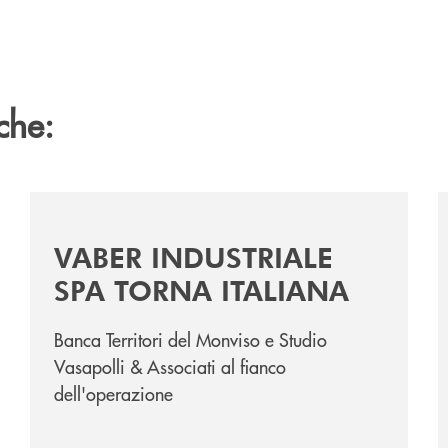
che:
a-e-la-cena-per-la-ricerca/
/news/vaber-industriale-spa/
/
VABER INDUSTRIALE
SPA TORNA ITALIANA
Banca Territori del Monviso e Studio
Vasapolli & Associati al fianco
dell'operazione