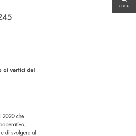
CERCA
CERCA
245
ai vertici del
vi 2020 che
ooperativo,
e di svolgere al