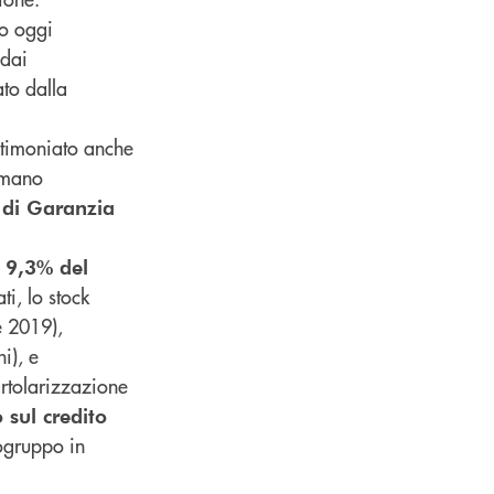
o oggi
 dai
to dalla
stimoniato anche
mmano
 di Garanzia
l 9,3% del
ti, lo stock
e 2019),
i), e
rtolarizzazione
sul credito
pogruppo in