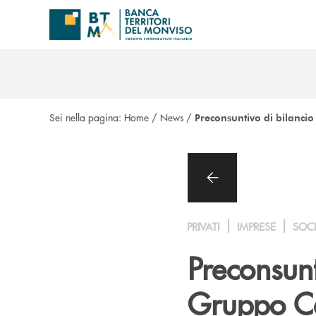
Salta al contenuto principale
Sei nella pagina:
Home
/
News
/
Preconsuntivo di bilanci
PRIVATI
IMPRESE
SOC
Preconsunt
Gruppo Ca