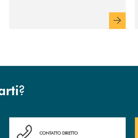
?
arti
anca.
Hai bisogno di assistenza immediata? Contattaci !
CONTATTO DIRETTO