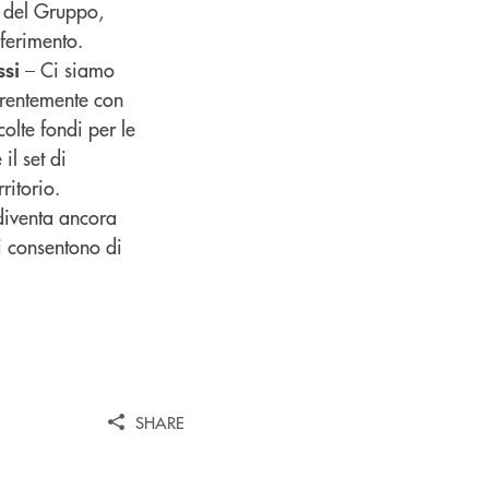
a del Gruppo,
iferimento.
– Ci siamo
ssi
oerentemente con
olte fondi per le
il set di
ritorio.
diventa ancora
ci consentono di
SHARE