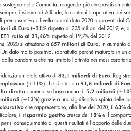
 a sostegno delle Comunità, reagendo più che positivament
empre, insieme ad Allitude, la continuità operativa dei ser
 di preconsuntivo a livello consolidato 2020 approvati dal 
(+8,8% rispetto ai 225 milioni del 2019) e, a
lioni di Euro
rispetto al 19,7% del 2019.
ET1 ratio al 21,46%
el 2020 si attestano a
, in aumento d
657 milioni di Euro
 Un dato molto positivo, soprattutto perché maturato in un c
dalla pandemia che ha limitato l’attività nei mesi caratteriz
idenzia un totale attivo di
. Registr
83,1 miliardi di Euro
che si attesta a
complessiva (+11%)
91,6 miliardi di Eur
aumenta su base annua di
lta diretta
5,2 miliardi (+10
grazie a una significativa spinta delle c
 miliardi (+13%)
che rappresentano, alla fine del 2020, il
d
sicurativo
63%
ticolare, il
cresce del
e il compart
risparmio gestito
15%
per il conseguimento di questi risultati è l’apporto delle due
di comuni di investimento e Assicura per la bancassicuraz