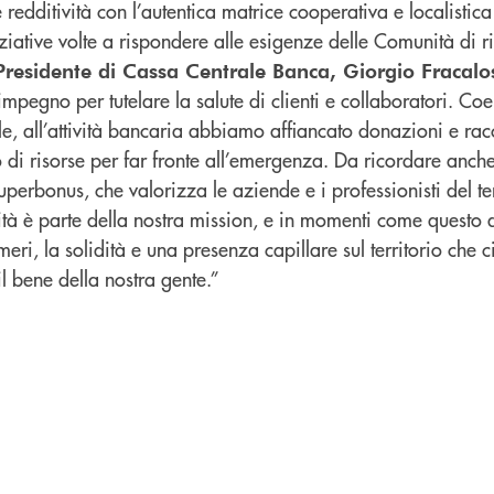
 redditività con l’autentica matrice cooperativa e localistic
iative volte a rispondere alle esigenze delle Comunità di r
Presidente di Cassa Centrale Banca, Giorgio Fracalo
n impegno per tutelare la salute di clienti e collaboratori. C
le, all’attività bancaria abbiamo affiancato donazioni e racc
 di risorse per far fronte all’emergenza. Da ricordare anche 
perbonus, che valorizza le aziende e i professionisti del ter
ità è parte della nostra mission, e in momenti come questo 
eri, la solidità e una presenza capillare sul territorio che 
il bene della nostra gente.”