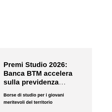
news/premi-studio-2026/
Premi Studio 2026:
Banca BTM accelera
sulla previdenza
complementare per le
Borse di studio per i giovani
nuove generazioni
meritevoli del territorio