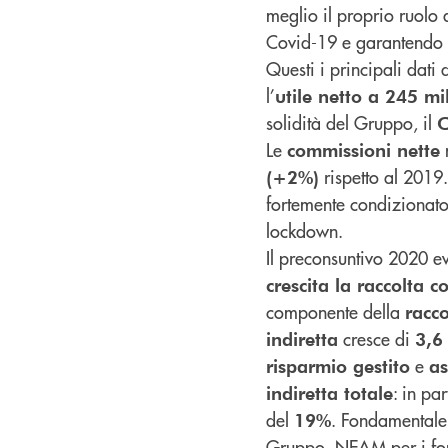
meglio il proprio ruolo
Covid-19 e garantendo s
Questi i principali dati
l’
utile netto a 245 mi
solidità del Gruppo, il
C
Le
n
commissioni nette
rispetto al 2019.
(+2%)
fortemente condizionato 
lockdown.
Il preconsuntivo 2020 ev
crescita la raccolta 
componente della
racco
cresce di
indiretta
3,6
e
risparmio gestito
as
: in par
indiretta totale
del
. Fondamentale 
19%
Gruppo, NEAM per i fon