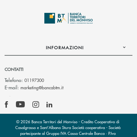
INFORMAZIONI
CONTATTI
Telefono:
01197300
(si apre l’app di posta elettronica)
E-mail:
marketing@bancabtm.it
© 2026 Banca Territori del Monviso - Credito Cooperativo di
Casalgrasso e Sant'Albano Stura Società cooperativa - Società
partecipante al Gruppo IVA Cassa Centrale Banca · P.Iva