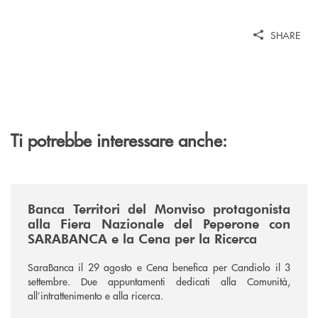
SHARE
Ti potrebbe interessare anche:
/news/fiera-nazionale-del-peperone-con-sarabanca-e-la-cena-per-la-ri
Banca Territori del Monviso protagonista
alla Fiera Nazionale del Peperone con
SARABANCA e la Cena per la Ricerca
SaraBanca il 29 agosto e Cena benefica per Candiolo il 3
settembre. Due appuntamenti dedicati alla Comunità,
all’intrattenimento e alla ricerca.