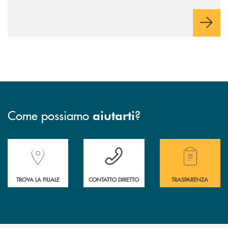
Come possiamo
?
aiutarti
Accedi all' elenco completo delle filiali della Banca.
Hai bisogno di assistenza immediata? Contatta
Hai bisogno di alcuni
TROVA LA FILIALE
CONTATTO DIRETTO
TRASPARENZA