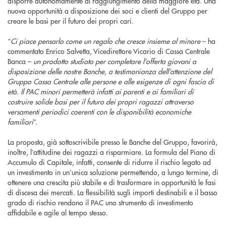
disporre autonomamente al raggiungimento della maggiore età. Una
nuova opportunità a disposizione dei soci e clienti del Gruppo per
creare le basi per il futuro dei propri cari.
“
Ci piace pensarlo come un regalo che cresce insieme al minore
– ha
commentato Enrico Salvetta, Vicedirettore Vicario di Cassa Centrale
Banca –
un prodotto studiato per completare l’offerta giovani a
disposizione delle nostre Banche, a testimonianza dell’attenzione del
Gruppo Cassa Centrale alle persone e alle esigenze di ogni fascia di
età. Il PAC minori permetterà infatti ai parenti e ai familiari di
costruire solide basi per il futuro dei propri ragazzi attraverso
versamenti periodici coerenti con le disponibilità economiche
familiari
”.
La proposta, già sottoscrivibile presso le Banche del Gruppo, favorirà,
inoltre, l’attitudine dei ragazzi a risparmiare. La formula del Piano di
Accumulo di Capitale, infatti, consente di ridurre il rischio legato ad
un investimento in un’unica soluzione permettendo, a lungo termine, di
ottenere una crescita più stabile e di trasformare in opportunità le fasi
di discesa dei mercati. La flessibilità sugli importi destinabili e il basso
grado di rischio rendono il PAC uno strumento di investimento
affidabile e agile al tempo stesso.